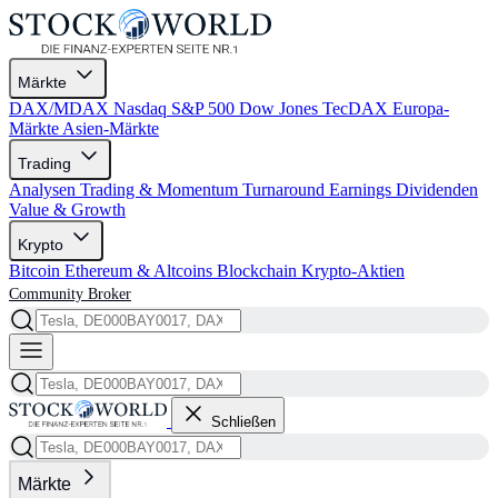
Märkte
DAX/MDAX
Nasdaq
S&P 500
Dow Jones
TecDAX
Europa-
Märkte
Asien-Märkte
Trading
Analysen
Trading & Momentum
Turnaround
Earnings
Dividenden
Value & Growth
Krypto
Bitcoin
Ethereum & Altcoins
Blockchain
Krypto-Aktien
Community
Broker
Schließen
Märkte