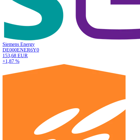
Siemens Energy
DE000ENER6Y0
153,68 EUR
+1,87 %