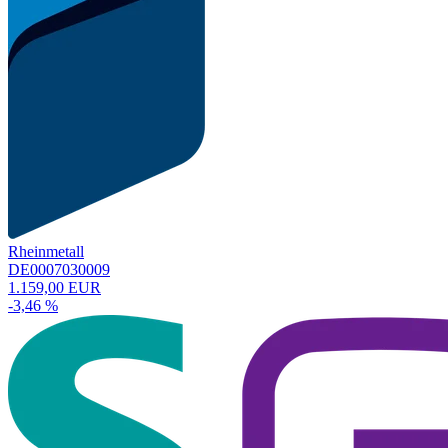
Rheinmetall
DE0007030009
1.159,00 EUR
-3,46 %