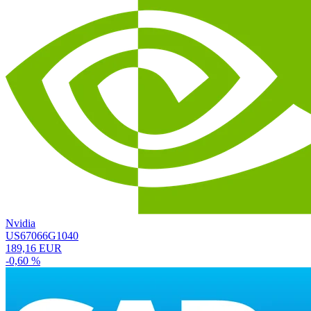
Nvidia
US67066G1040
189,16 EUR
-0,60 %