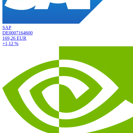
SAP
DE0007164600
169,26 EUR
+1,12 %