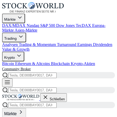
Märkte
DAX/MDAX
Nasdaq
S&P 500
Dow Jones
TecDAX
Europa-
Märkte
Asien-Märkte
Trading
Analysen
Trading & Momentum
Turnaround
Earnings
Dividenden
Value & Growth
Krypto
Bitcoin
Ethereum & Altcoins
Blockchain
Krypto-Aktien
Community
Broker
Schließen
Märkte