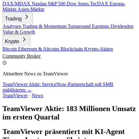
DAX/MDAX
Nasdaq
S&P 500
Dow Jones
TecDAX
Europa-
Märkte
Asien-Märkte
Trading
Analysen
Trading & Momentum
Turnaround
Earnings
Dividenden
Value & Growth
Krypto
Bitcoin
Ethereum & Altcoins
Blockchain
Krypto-Aktien
Community
Broker
Aktuellere News zu TeamViewer
TeamViewer Aktie: ServiceNow-Partnerschaft soll SMB
stabilisieren →
TeamViewer
·
News
TeamViewer Aktie: 183 Millionen Umsatz
im ersten Quartal
TeamViewer präsentiert mit KI-Agent