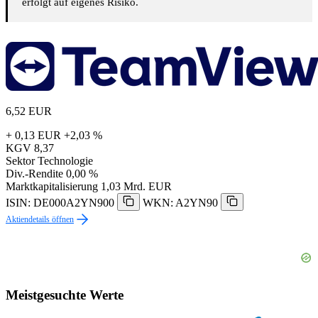
erfolgt auf eigenes Risiko.
6,52
EUR
+ 0,13 EUR
+2,03 %
KGV
8,37
Sektor
Technologie
Div.-Rendite
0,00 %
Marktkapitalisierung
1,03 Mrd. EUR
ISIN: DE000A2YN900
WKN: A2YN90
Aktiendetails öffnen
Meistgesuchte Werte