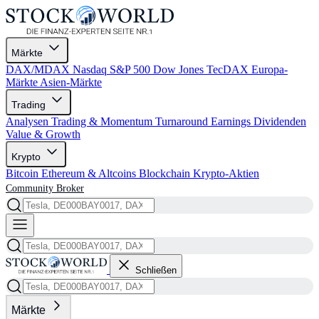
Märkte
DAX/MDAX
Nasdaq
S&P 500
Dow Jones
TecDAX
Europa-
Märkte
Asien-Märkte
Trading
Analysen
Trading & Momentum
Turnaround
Earnings
Dividenden
Value & Growth
Krypto
Bitcoin
Ethereum & Altcoins
Blockchain
Krypto-Aktien
Community
Broker
Schließen
Märkte