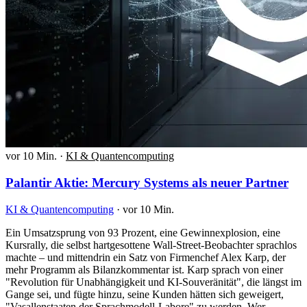
vor 10 Min.
·
KI & Quantencomputing
Palantir Aktie: Mercury Systems als neuer Partner
KI & Quantencomputing
·
vor 10 Min.
Ein Umsatzsprung von 93 Prozent, eine Gewinnexplosion, eine
Kursrally, die selbst hartgesottene Wall-Street-Beobachter sprachlos
machte – und mittendrin ein Satz von Firmenchef Alex Karp, der
mehr Programm als Bilanzkommentar ist. Karp sprach von einer
"Revolution für Unabhängigkeit und KI-Souveränität", die längst im
Gange sei, und fügte hinzu, seine Kunden hätten sich geweigert,
"Vasallenstaaten der Sprachmodell-Labore" zu werden. Wer