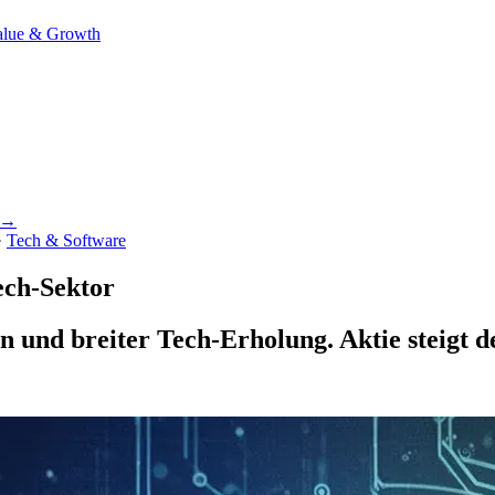
alue & Growth
n →
·
Tech & Software
ech-Sektor
 und breiter Tech-Erholung. Aktie steigt de