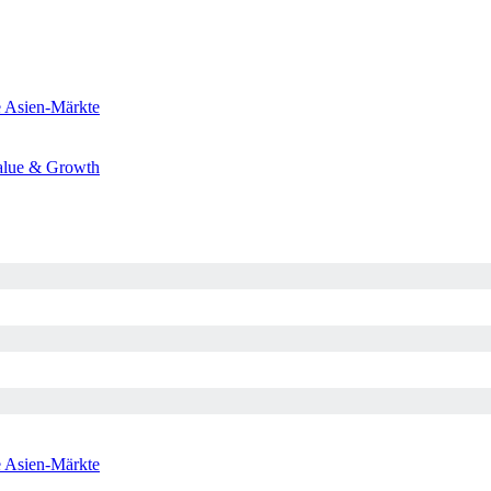
e
Asien-Märkte
alue & Growth
e
Asien-Märkte