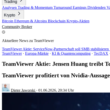
Trading
Analysen
Trading & Momentum
Turnaround
Earnings
Dividenden
V
Krypto
Bitcoin
Ethereum & Altcoins
Blockchain
Krypto-Aktien
Community
Broker
Aktuellere News zu TeamViewer
TeamViewer Aktie: ServiceNow-Partnerschaft soll SMB stabilisiere
TeamViewer
·
Europa-Märkte
·
KI & Quantencomputing
·
TecDAX
TeamViewer Aktie: Jensen Huang treibt T
TeamViewer profitiert von Nvidia-Aussagen
Dieter Jaworski
·
01.06.2026, 20:34 Uhr