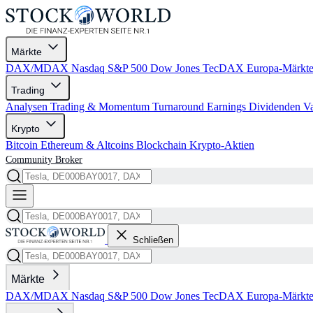
Märkte
DAX/MDAX
Nasdaq
S&P 500
Dow Jones
TecDAX
Europa-Märkt
Trading
Analysen
Trading & Momentum
Turnaround
Earnings
Dividenden
V
Krypto
Bitcoin
Ethereum & Altcoins
Blockchain
Krypto-Aktien
Community
Broker
Schließen
Märkte
DAX/MDAX
Nasdaq
S&P 500
Dow Jones
TecDAX
Europa-Märkt