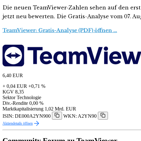
Die neuen TeamViewer-Zahlen sehen auf den ersten B
jetzt neu bewerten. Die Gratis-Analyse vom 07. Aug
TeamViewer: Gratis-Analyse (PDF) öffnen …
6,40
EUR
+ 0,04 EUR
+0,71 %
KGV
8,35
Sektor
Technologie
Div.-Rendite
0,00 %
Marktkapitalisierung
1,02 Mrd. EUR
ISIN: DE000A2YN900
WKN: A2YN90
Aktiendetails öffnen
Community Forum zu TeamViewer