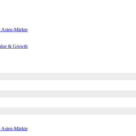
e
Asien-Märkte
alue & Growth
e
Asien-Märkte