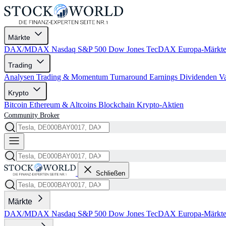
Märkte
DAX/MDAX
Nasdaq
S&P 500
Dow Jones
TecDAX
Europa-Märkt
Trading
Analysen
Trading & Momentum
Turnaround
Earnings
Dividenden
V
Krypto
Bitcoin
Ethereum & Altcoins
Blockchain
Krypto-Aktien
Community
Broker
Schließen
Märkte
DAX/MDAX
Nasdaq
S&P 500
Dow Jones
TecDAX
Europa-Märkt