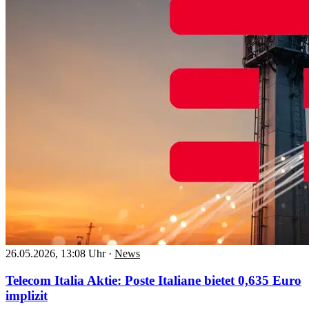
26.05.2026, 13:08 Uhr
·
News
Telecom Italia Aktie: Poste Italiane bietet 0,635 Euro
implizit