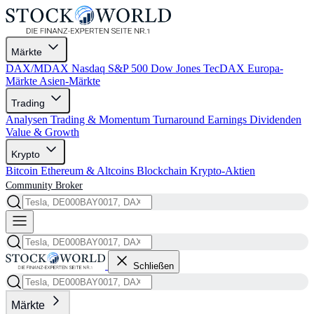
Märkte
DAX/MDAX
Nasdaq
S&P 500
Dow Jones
TecDAX
Europa-
Märkte
Asien-Märkte
Trading
Analysen
Trading & Momentum
Turnaround
Earnings
Dividenden
Value & Growth
Krypto
Bitcoin
Ethereum & Altcoins
Blockchain
Krypto-Aktien
Community
Broker
Schließen
Märkte