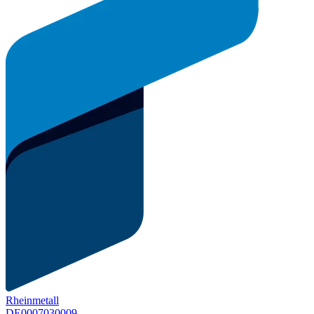
Rheinmetall
DE0007030009