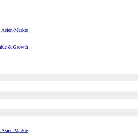
e
Asien-Märkte
alue & Growth
e
Asien-Märkte