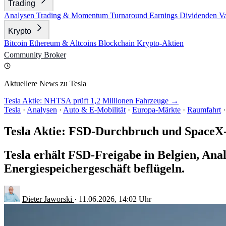
Trading
Analysen
Trading & Momentum
Turnaround
Earnings
Dividenden
V
Krypto
Bitcoin
Ethereum & Altcoins
Blockchain
Krypto-Aktien
Community
Broker
Aktuellere News zu Tesla
Tesla Aktie: NHTSA prüft 1,2 Millionen Fahrzeuge →
Tesla
·
Analysen
·
Auto & E-Mobilität
·
Europa-Märkte
·
Raumfahrt
·
Tesla Aktie: FSD-Durchbruch und SpaceX
Tesla erhält FSD-Freigabe in Belgien, Ana
Energiespeichergeschäft beflügeln.
Dieter Jaworski
·
11.06.2026, 14:02 Uhr