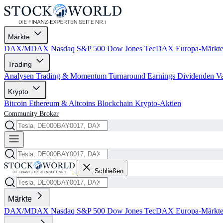
Märkte
DAX/MDAX
Nasdaq
S&P 500
Dow Jones
TecDAX
Europa-Märkt
Trading
Analysen
Trading & Momentum
Turnaround
Earnings
Dividenden
V
Krypto
Bitcoin
Ethereum & Altcoins
Blockchain
Krypto-Aktien
Community
Broker
Schließen
Märkte
DAX/MDAX
Nasdaq
S&P 500
Dow Jones
TecDAX
Europa-Märkt