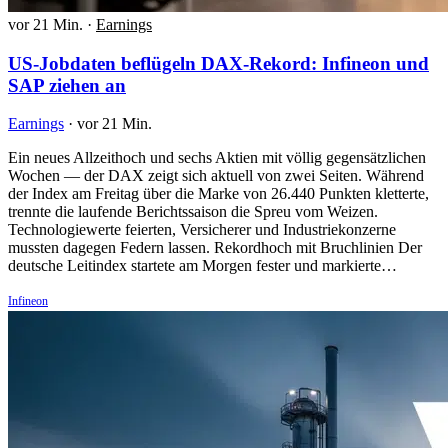
vor 21 Min.
·
Earnings
US-Jobdaten beflügeln DAX-Rekord: Infineon und
SAP ziehen an
Earnings
·
vor 21 Min.
Ein neues Allzeithoch und sechs Aktien mit völlig gegensätzlichen
Wochen — der DAX zeigt sich aktuell von zwei Seiten. Während
der Index am Freitag über die Marke von 26.440 Punkten kletterte,
trennte die laufende Berichtssaison die Spreu vom Weizen.
Technologiewerte feierten, Versicherer und Industriekonzerne
mussten dagegen Federn lassen. Rekordhoch mit Bruchlinien Der
deutsche Leitindex startete am Morgen fester und markierte…
Infineon