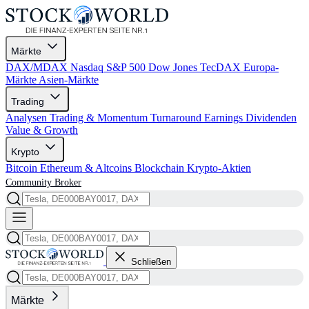
Märkte
DAX/MDAX
Nasdaq
S&P 500
Dow Jones
TecDAX
Europa-
Märkte
Asien-Märkte
Trading
Analysen
Trading & Momentum
Turnaround
Earnings
Dividenden
Value & Growth
Krypto
Bitcoin
Ethereum & Altcoins
Blockchain
Krypto-Aktien
Community
Broker
Schließen
Märkte