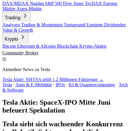
DAX/MDAX
Nasdaq
S&P 500
Dow Jones
TecDAX
Europa-
Märkte
Asien-Märkte
Trading
Analysen
Trading & Momentum
Turnaround
Earnings
Dividenden
Value & Growth
Krypto
Bitcoin
Ethereum & Altcoins
Blockchain
Krypto-Aktien
Community
Broker
Aktuellere News zu Tesla
Tesla Aktie: NHTSA prüft 1,2 Millionen Fahrzeuge →
Tesla
·
Auto & E-Mobilität
·
IPOs
·
KI & Quantencomputing
·
Tech
& Software
Tesla Aktie: SpaceX-IPO Mitte Juni
befeuert Spekulation
Tesla sieht sich wachsender Konkurrenz