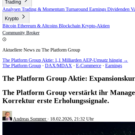
Trading
Analysen
Trading & Momentum
Turnaround
Earnings
Dividenden
V
Krypto
Bitcoin
Ethereum & Altcoins
Blockchain
Krypto-Aktien
Community
Broker
Aktuellere News zu The Platform Group
The Platform Group Aktie: 1,1 Milliarden AEP-Umsatz hängig →
The Platform Group
·
DAX/MDAX
·
E-Commerce
·
Earnings
The Platform Group Aktie: Expansionskurs
The Platform Group verstärkt ihr Managem
Korrektur erste Erholungssignale.
Andreas Sommer
·
18.02.2026, 21:32 Uhr