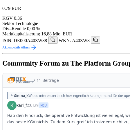
0,79
EUR
KGV
0,36
Sektor
Technologie
Div.-Rendite
0,00 %
Marktkapitalisierung
16,88 Mio. EUR
ISIN: DE000A40ZW88
WKN: A40ZW8
Aktiendetails öffnen
Community Forum zu The Platform Grou