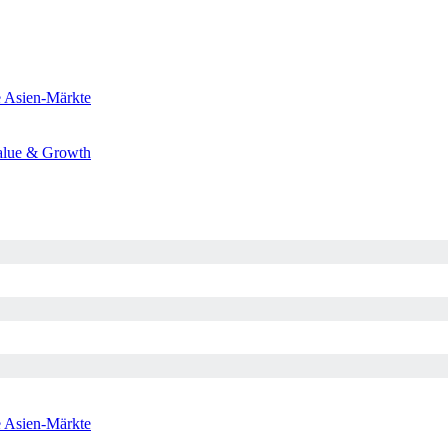
e
Asien-Märkte
alue & Growth
e
Asien-Märkte