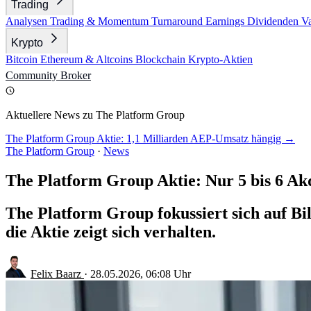
Trading
Analysen
Trading & Momentum
Turnaround
Earnings
Dividenden
V
Krypto
Bitcoin
Ethereum & Altcoins
Blockchain
Krypto-Aktien
Community
Broker
Aktuellere News zu The Platform Group
The Platform Group Aktie: 1,1 Milliarden AEP-Umsatz hängig →
The Platform Group
·
News
The Platform Group Aktie: Nur 5 bis 6 Akq
The Platform Group fokussiert sich auf Bil
die Aktie zeigt sich verhalten.
Felix Baarz
·
28.05.2026, 06:08 Uhr