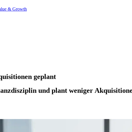
alue & Growth
uisitionen geplant
anzdisziplin und plant weniger Akquisition