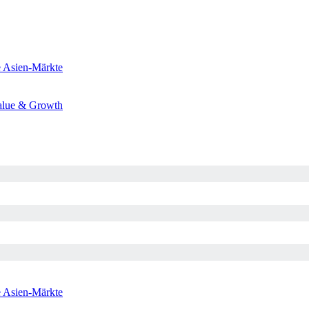
e
Asien-Märkte
alue & Growth
e
Asien-Märkte