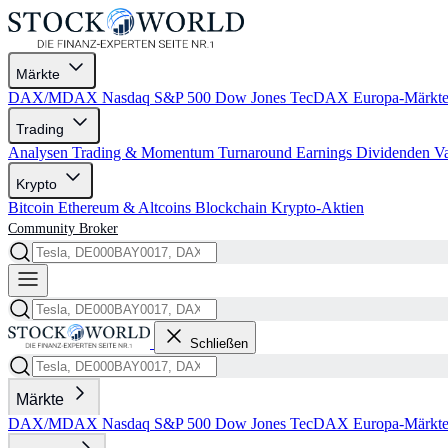
Märkte
DAX/MDAX
Nasdaq
S&P 500
Dow Jones
TecDAX
Europa-Märkt
Trading
Analysen
Trading & Momentum
Turnaround
Earnings
Dividenden
V
Krypto
Bitcoin
Ethereum & Altcoins
Blockchain
Krypto-Aktien
Community
Broker
Schließen
Märkte
DAX/MDAX
Nasdaq
S&P 500
Dow Jones
TecDAX
Europa-Märkt