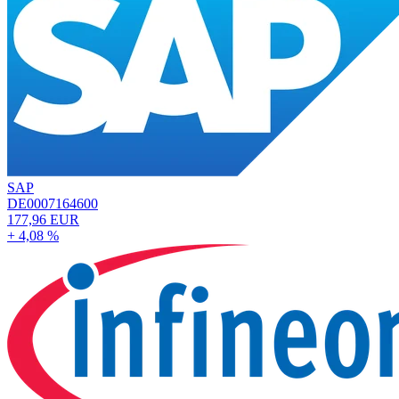
SAP
DE0007164600
177,96 EUR
+ 4,08 %