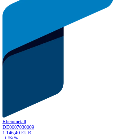
Rheinmetall
DE0007030009
1.146,40 EUR
-1,09 %