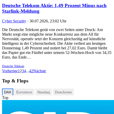
Deutsche Telekom Aktie: 1,49 Prozent Minus nach
Starlink-Meldung
Cyber Security
·
30.07.2026, 23:02 Uhr
Die Deutsche Telekom gerät von zwei Seiten unter Druck: Am
Markt sorgt eine mögliche neue Konkurrenz aus dem All für
Nervosität, operativ setzt der Konzern gleichzeitig auf künstliche
Intelligenz in der Cybersicherheit. Die Aktie verliert am heutigen
Donnerstag 1,49 Prozent und notiert bei 27,02 Euro. Damit bleibt
das Papier gut ein Fünftel unter seinem 52-Wochen-Hoch von 34,35
Euro, das Ende…
Deutsche Telekom
Vorherige
1
2
3
4
...
42
Nächste
Top & Flops
DAX
Eurostoxx
Nasdaq
DowJones
Top