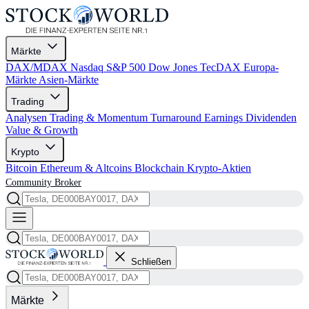
Märkte
DAX/MDAX
Nasdaq
S&P 500
Dow Jones
TecDAX
Europa-
Märkte
Asien-Märkte
Trading
Analysen
Trading & Momentum
Turnaround
Earnings
Dividenden
Value & Growth
Krypto
Bitcoin
Ethereum & Altcoins
Blockchain
Krypto-Aktien
Community
Broker
Schließen
Märkte