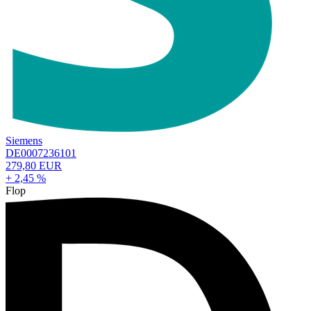
Siemens
DE0007236101
279,80 EUR
+ 2,45 %
Flop