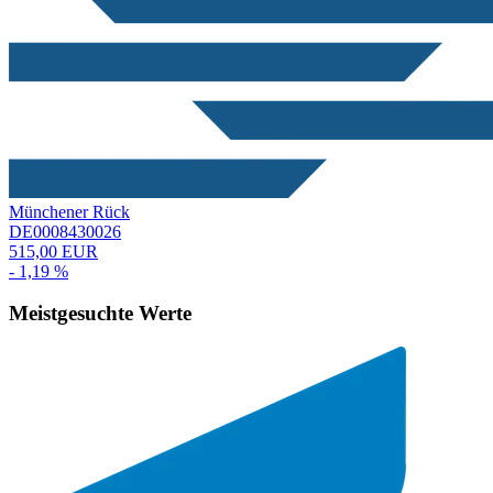
Münchener Rück
DE0008430026
515,00 EUR
- 1,19 %
Meistgesuchte Werte