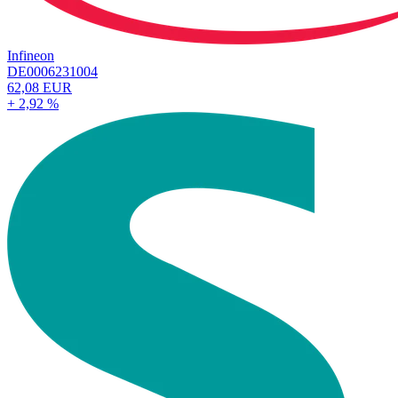
Infineon
DE0006231004
62,08 EUR
+ 2,92 %