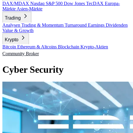
DAX/MDAX
Nasdaq
S&P 500
Dow Jones
TecDAX
Europa-
Märkte
Asien-Märkte
Trading
Analysen
Trading & Momentum
Turnaround
Earnings
Dividenden
Value & Growth
Krypto
Bitcoin
Ethereum & Altcoins
Blockchain
Krypto-Aktien
Community
Broker
Cyber Security