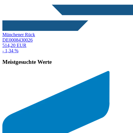
Münchener Rück
DE0008430026
514,20 EUR
- 1,34 %
Meistgesuchte Werte