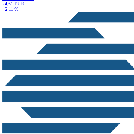
24,61 EUR
- 2,11 %