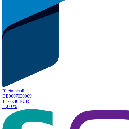
Rheinmetall
DE0007030009
1.146,40 EUR
-1,09 %