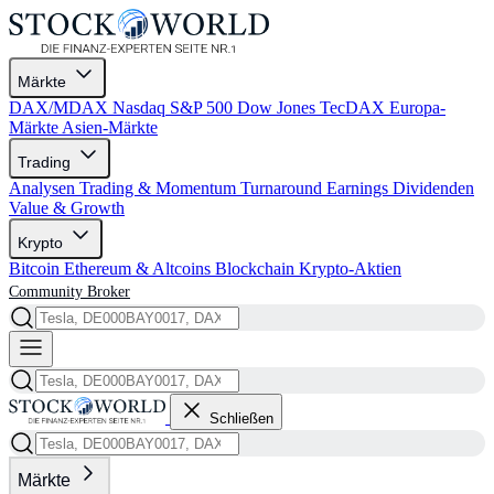
Märkte
DAX/MDAX
Nasdaq
S&P 500
Dow Jones
TecDAX
Europa-
Märkte
Asien-Märkte
Trading
Analysen
Trading & Momentum
Turnaround
Earnings
Dividenden
Value & Growth
Krypto
Bitcoin
Ethereum & Altcoins
Blockchain
Krypto-Aktien
Community
Broker
Schließen
Märkte