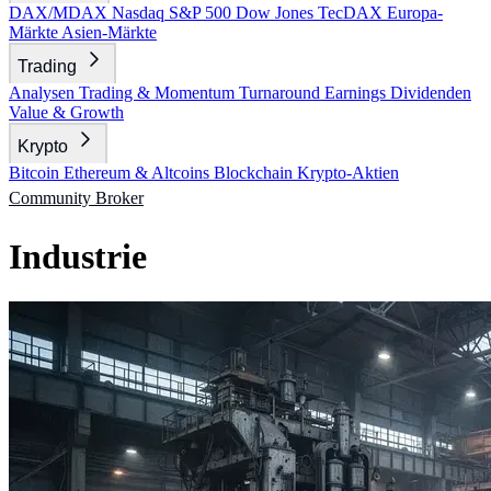
DAX/MDAX
Nasdaq
S&P 500
Dow Jones
TecDAX
Europa-
Märkte
Asien-Märkte
Trading
Analysen
Trading & Momentum
Turnaround
Earnings
Dividenden
Value & Growth
Krypto
Bitcoin
Ethereum & Altcoins
Blockchain
Krypto-Aktien
Community
Broker
Industrie