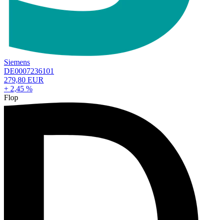
Siemens
DE0007236101
279,80 EUR
+ 2,45 %
Flop