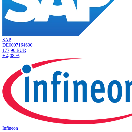
SAP
DE0007164600
177,96 EUR
+ 4,08 %
Infineon