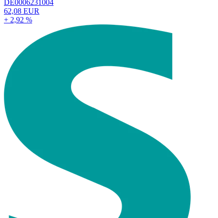
DE0006231004
62,08 EUR
+ 2,92 %