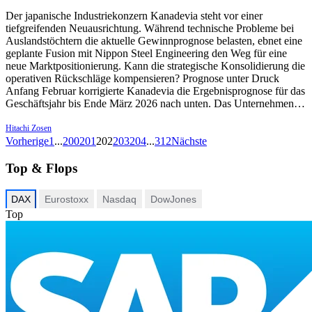
Der japanische Industriekonzern Kanadevia steht vor einer
tiefgreifenden Neuausrichtung. Während technische Probleme bei
Auslandstöchtern die aktuelle Gewinnprognose belasten, ebnet eine
geplante Fusion mit Nippon Steel Engineering den Weg für eine
neue Marktpositionierung. Kann die strategische Konsolidierung die
operativen Rückschläge kompensieren? Prognose unter Druck
Anfang Februar korrigierte Kanadevia die Ergebnisprognose für das
Geschäftsjahr bis Ende März 2026 nach unten. Das Unternehmen…
Hitachi Zosen
Vorherige
1
...
200
201
202
203
204
...
312
Nächste
Top & Flops
DAX
Eurostoxx
Nasdaq
DowJones
Top