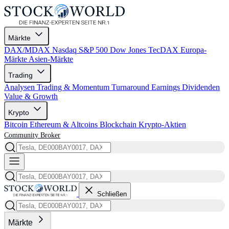
Märkte
DAX/MDAX
Nasdaq
S&P 500
Dow Jones
TecDAX
Europa-
Märkte
Asien-Märkte
Trading
Analysen
Trading & Momentum
Turnaround
Earnings
Dividenden
Value & Growth
Krypto
Bitcoin
Ethereum & Altcoins
Blockchain
Krypto-Aktien
Community
Broker
Schließen
Märkte