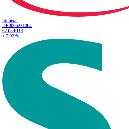
Infineon
DE0006231004
62,08 EUR
+ 2,92 %