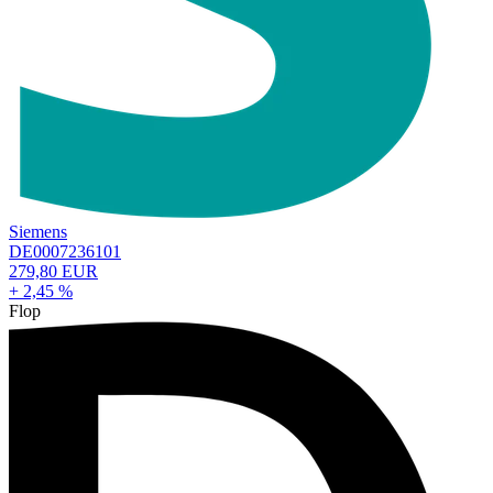
Siemens
DE0007236101
279,80 EUR
+ 2,45 %
Flop