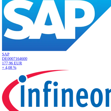
SAP
DE0007164600
177,96 EUR
+ 4,08 %