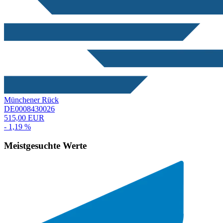
Münchener Rück
DE0008430026
515,00 EUR
- 1,19 %
Meistgesuchte Werte