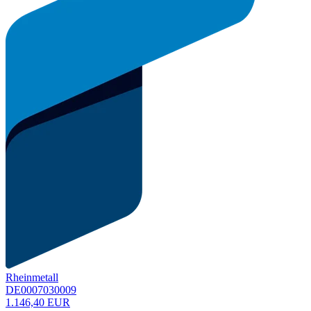
Rheinmetall
DE0007030009
1.146,40 EUR