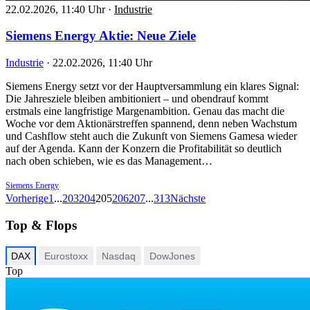
22.02.2026, 11:40 Uhr
·
Industrie
Siemens Energy Aktie: Neue Ziele
Industrie
·
22.02.2026, 11:40 Uhr
Siemens Energy setzt vor der Hauptversammlung ein klares Signal:
Die Jahresziele bleiben ambitioniert – und obendrauf kommt
erstmals eine langfristige Margenambition. Genau das macht die
Woche vor dem Aktionärstreffen spannend, denn neben Wachstum
und Cashflow steht auch die Zukunft von Siemens Gamesa wieder
auf der Agenda. Kann der Konzern die Profitabilität so deutlich
nach oben schieben, wie es das Management…
Siemens Energy
Vorherige
1
...
203
204
205
206
207
...
313
Nächste
Top & Flops
DAX
Eurostoxx
Nasdaq
DowJones
Top