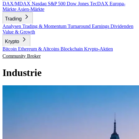
DAX/MDAX
Nasdaq
S&P 500
Dow Jones
TecDAX
Europa-
Märkte
Asien-Märkte
Trading
Analysen
Trading & Momentum
Turnaround
Earnings
Dividenden
Value & Growth
Krypto
Bitcoin
Ethereum & Altcoins
Blockchain
Krypto-Aktien
Community
Broker
Industrie