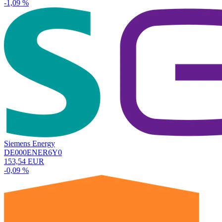
-1,09 %
Siemens Energy
DE000ENER6Y0
153,54 EUR
-0,09 %