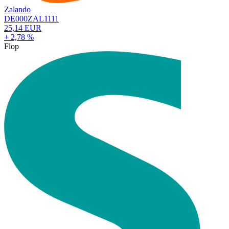
Zalando
DE000ZAL1111
25,14 EUR
+ 2,78 %
Flop