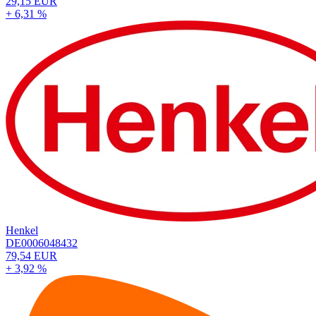
29,15 EUR
+ 6,31 %
Henkel
DE0006048432
79,54 EUR
+ 3,92 %