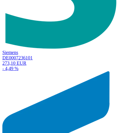
Siemens
DE0007236101
273,10 EUR
- 4,49 %