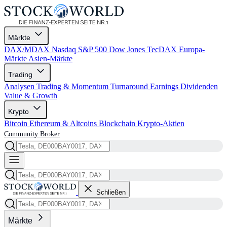
Märkte
DAX/MDAX
Nasdaq
S&P 500
Dow Jones
TecDAX
Europa-
Märkte
Asien-Märkte
Trading
Analysen
Trading & Momentum
Turnaround
Earnings
Dividenden
Value & Growth
Krypto
Bitcoin
Ethereum & Altcoins
Blockchain
Krypto-Aktien
Community
Broker
Schließen
Märkte