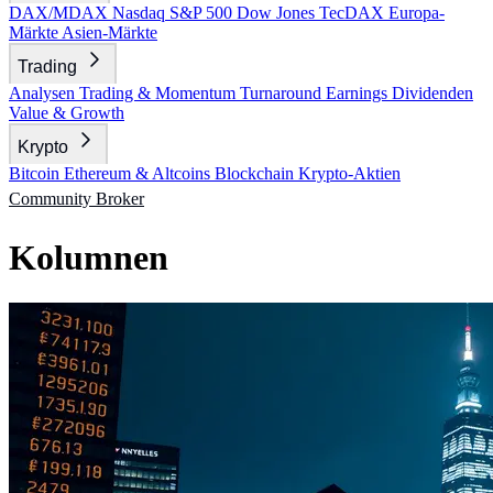
DAX/MDAX
Nasdaq
S&P 500
Dow Jones
TecDAX
Europa-
Märkte
Asien-Märkte
Trading
Analysen
Trading & Momentum
Turnaround
Earnings
Dividenden
Value & Growth
Krypto
Bitcoin
Ethereum & Altcoins
Blockchain
Krypto-Aktien
Community
Broker
Kolumnen