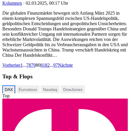
Kolumnen
·
02.03.2025, 00:17 Uhr
Die globalen Finanzmärkte bewegen sich Anfang März 2025 in
einem komplexen Spannungsfeld zwischen US-Handelspolitik,
geldpolitischen Entscheidungen und geopolitischen Unsicherheiten.
Besonders Donald Trumps Handelsstrategien gegenüber China und
sein konfliktreicher Umgang mit internationalen Partnern sorgen für
erhebliche Marktvolatilität. Die Auswirkungen reichen von der
Schweizer Geldpolitik bis zu Verbraucherausgaben in den USA und
Wachstumsaussichten in China. Trump verschärft Handelskrieg mit
China Der Handelskonflikt…
Vorherige
1
...
78
79
80
81
82
...
97
Nächste
Top & Flops
DAX
Eurostoxx
Nasdaq
DowJones
Top