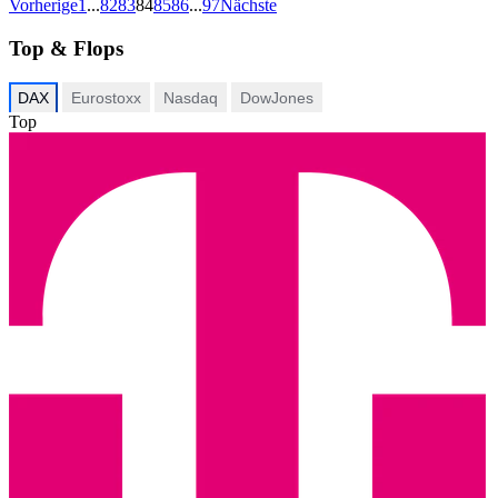
Vorherige
1
...
82
83
84
85
86
...
97
Nächste
Top & Flops
DAX
Eurostoxx
Nasdaq
DowJones
Top