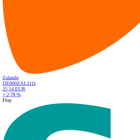
Zalando
DE000ZAL1111
25,14 EUR
+ 2,78 %
Flop