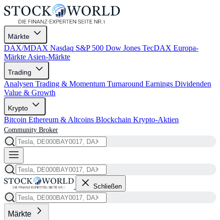
Märkte
DAX/MDAX
Nasdaq
S&P 500
Dow Jones
TecDAX
Europa-
Märkte
Asien-Märkte
Trading
Analysen
Trading & Momentum
Turnaround
Earnings
Dividenden
Value & Growth
Krypto
Bitcoin
Ethereum & Altcoins
Blockchain
Krypto-Aktien
Community
Broker
Schließen
Märkte