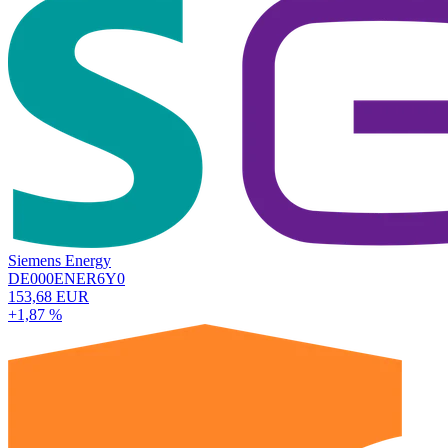
Siemens Energy
DE000ENER6Y0
153,68 EUR
+1,87 %