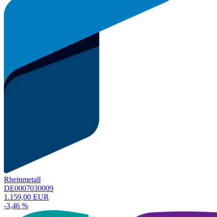
Rheinmetall
DE0007030009
1.159,00 EUR
-3,46 %