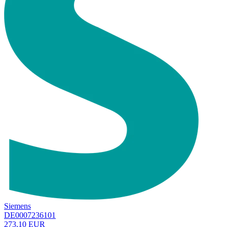
Siemens
DE0007236101
273,10 EUR