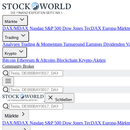
Märkte
DAX/MDAX
Nasdaq
S&P 500
Dow Jones
TecDAX
Europa-Märkt
Trading
Analysen
Trading & Momentum
Turnaround
Earnings
Dividenden
V
Krypto
Bitcoin
Ethereum & Altcoins
Blockchain
Krypto-Aktien
Community
Broker
Schließen
Märkte
DAX/MDAX
Nasdaq
S&P 500
Dow Jones
TecDAX
Europa-Märkt