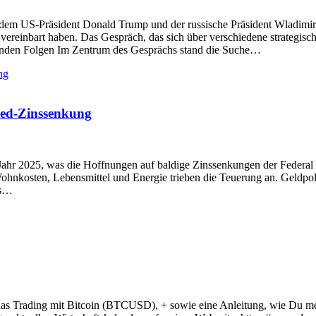
hdem US-Präsident Donald Trump und der russische Präsident Wladimir
ereinbart haben. Das Gespräch, das sich über verschiedene strategisch
henden Folgen Im Zentrum des Gesprächs stand die Suche…
 Fed-Zinssenkung
s Jahr 2025, was die Hoffnungen auf baldige Zinssenkungen der Federa
 Wohnkosten, Lebensmittel und Energie trieben die Teuerung an. Geldp
ss…
 das Trading mit Bitcoin (BTCUSD), + sowie eine Anleitung, wie Du m