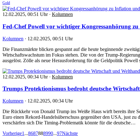
Gold
12.02.2025, 00:51 Uhr
·
Kolumnen
Fed-Chef Powell vor wichtiger Kongressanhörung zu 
Kolumnen
·
12.02.2025, 00:51 Uhr
Die Finanzmärkte blicken gespannt auf die heute beginnende zweitäg
Wirtschaftswachstum im Fokus stehen. Die von der Trump-Regierung a
ausgelöst. Zölle als neue Herausforderung für die Geldpolitik Powell
12.02.2025, 00:34 Uhr
·
Kolumnen
Trumps Protektionismus bedroht deutsche Wirtschaf
Kolumnen
·
12.02.2025, 00:34 Uhr
Die Rückkehr von Donald Trump ins Weiße Haus wirft bereits ihre Sc
Euro einen Rekord-Handelsüberschuss gegenüber den USA, just zu d
verschärfen sich Die Timing-Problematik könnte für die deutsche…
Vorherige
1
...
86
87
88
89
90
...
97
Nächste