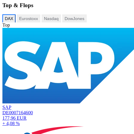
Top & Flops
DAX
Eurostoxx
Nasdaq
DowJones
Top
SAP
DE0007164600
177,96 EUR
+ 4,08 %