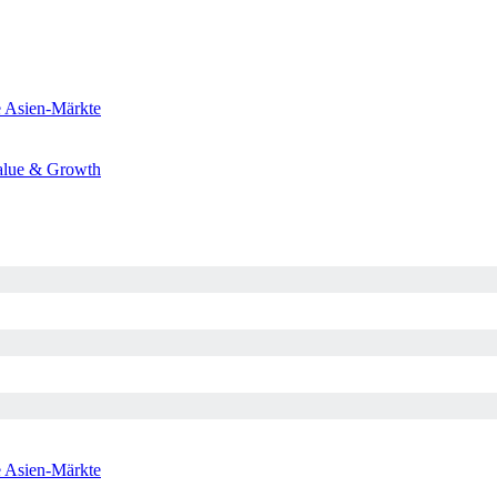
e
Asien-Märkte
alue & Growth
e
Asien-Märkte