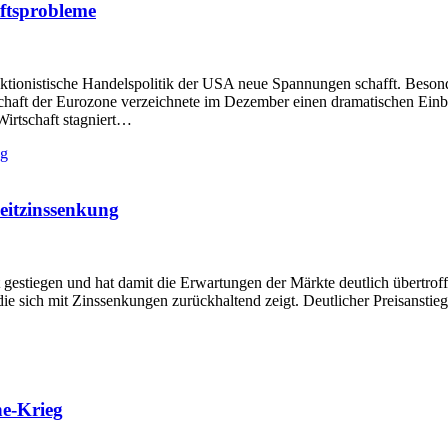
aftsprobleme
ektionistische Handelspolitik der USA neue Spannungen schafft. Beson
tschaft der Eurozone verzeichnete im Dezember einen dramatischen Einbr
Wirtschaft stagniert…
eitzinssenkung
nt gestiegen und hat damit die Erwartungen der Märkte deutlich übertro
e sich mit Zinssenkungen zurückhaltend zeigt. Deutlicher Preisanstieg 
e-Krieg