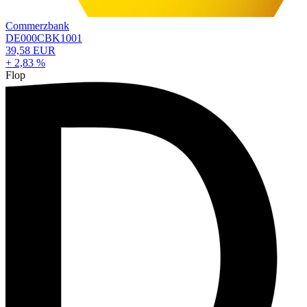
Commerzbank
DE000CBK1001
39,58 EUR
+ 2,83 %
Flop