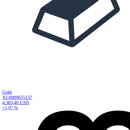
Gold
XC0009655157
4.383,40 USD
+1,97 %