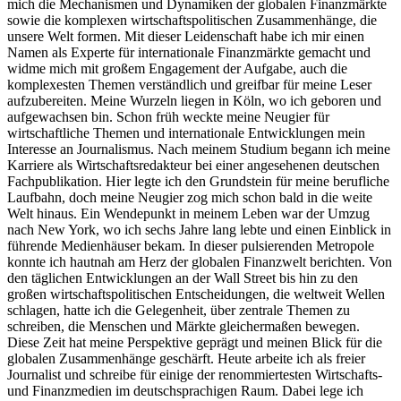
mich die Mechanismen und Dynamiken der globalen Finanzmärkte
sowie die komplexen wirtschaftspolitischen Zusammenhänge, die
unsere Welt formen. Mit dieser Leidenschaft habe ich mir einen
Namen als Experte für internationale Finanzmärkte gemacht und
widme mich mit großem Engagement der Aufgabe, auch die
komplexesten Themen verständlich und greifbar für meine Leser
aufzubereiten. Meine Wurzeln liegen in Köln, wo ich geboren und
aufgewachsen bin. Schon früh weckte meine Neugier für
wirtschaftliche Themen und internationale Entwicklungen mein
Interesse an Journalismus. Nach meinem Studium begann ich meine
Karriere als Wirtschaftsredakteur bei einer angesehenen deutschen
Fachpublikation. Hier legte ich den Grundstein für meine berufliche
Laufbahn, doch meine Neugier zog mich schon bald in die weite
Welt hinaus. Ein Wendepunkt in meinem Leben war der Umzug
nach New York, wo ich sechs Jahre lang lebte und einen Einblick in
führende Medienhäuser bekam. In dieser pulsierenden Metropole
konnte ich hautnah am Herz der globalen Finanzwelt berichten. Von
den täglichen Entwicklungen an der Wall Street bis hin zu den
großen wirtschaftspolitischen Entscheidungen, die weltweit Wellen
schlagen, hatte ich die Gelegenheit, über zentrale Themen zu
schreiben, die Menschen und Märkte gleichermaßen bewegen.
Diese Zeit hat meine Perspektive geprägt und meinen Blick für die
globalen Zusammenhänge geschärft. Heute arbeite ich als freier
Journalist und schreibe für einige der renommiertesten Wirtschafts-
und Finanzmedien im deutschsprachigen Raum. Dabei lege ich