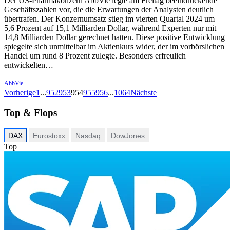
Der US-Pharmakonzern AbbVie legte am Freitag beeindruckende
Geschäftszahlen vor, die die Erwartungen der Analysten deutlich
übertrafen. Der Konzernumsatz stieg im vierten Quartal 2024 um
5,6 Prozent auf 15,1 Milliarden Dollar, während Experten nur mit
14,8 Milliarden Dollar gerechnet hatten. Diese positive Entwicklung
spiegelte sich unmittelbar im Aktienkurs wider, der im vorbörslichen
Handel um rund 8 Prozent zulegte. Besonders erfreulich
entwickelten…
AbbVie
Vorherige
1
...
952
953
954
955
956
...
1064
Nächste
Top & Flops
DAX
Eurostoxx
Nasdaq
DowJones
Top