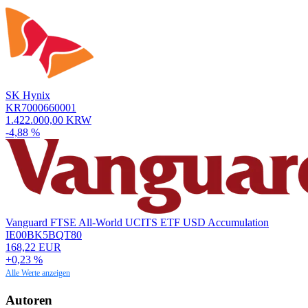
SK Hynix
KR7000660001
1.422.000,00 KRW
-4,88 %
Vanguard FTSE All-World UCITS ETF USD Accumulation
IE00BK5BQT80
168,22 EUR
+0,23 %
Alle Werte anzeigen
Autoren