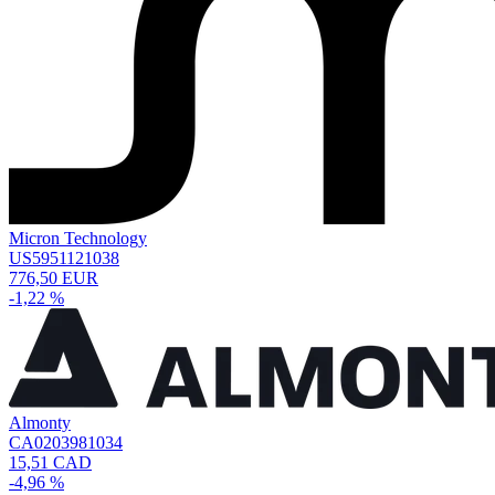
Micron Technology
US5951121038
776,50 EUR
-1,22 %
Almonty
CA0203981034
15,51 CAD
-4,96 %