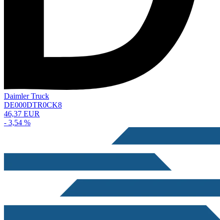
Daimler Truck
DE000DTR0CK8
46,37 EUR
- 3,54 %