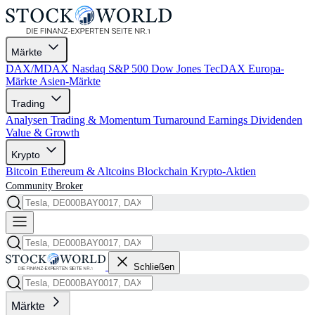
Märkte
DAX/MDAX
Nasdaq
S&P 500
Dow Jones
TecDAX
Europa-
Märkte
Asien-Märkte
Trading
Analysen
Trading & Momentum
Turnaround
Earnings
Dividenden
Value & Growth
Krypto
Bitcoin
Ethereum & Altcoins
Blockchain
Krypto-Aktien
Community
Broker
Schließen
Märkte