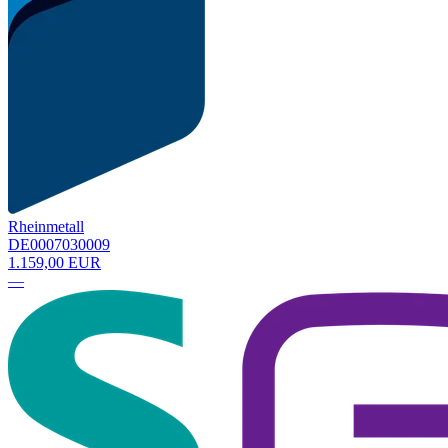
Rheinmetall
DE0007030009
1.159,00 EUR
—