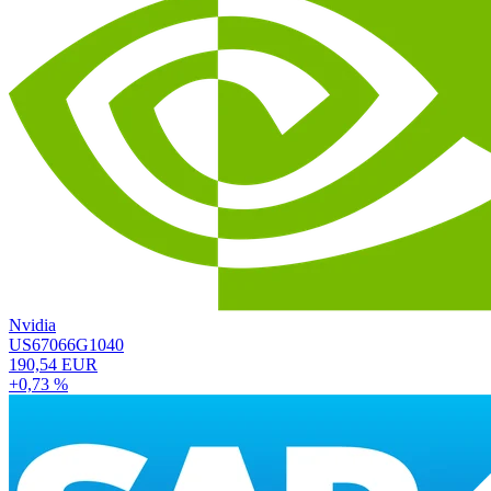
Nvidia
US67066G1040
190,54 EUR
+0,73 %