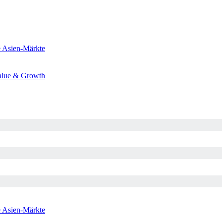
e
Asien-Märkte
alue & Growth
e
Asien-Märkte