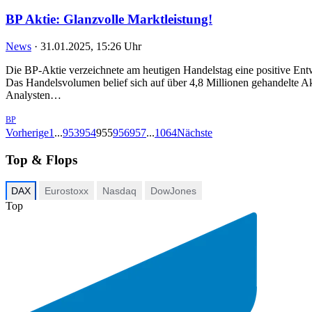
BP Aktie: Glanzvolle Marktleistung!
News
·
31.01.2025, 15:26 Uhr
Die BP-Aktie verzeichnete am heutigen Handelstag eine positive En
Das Handelsvolumen belief sich auf über 4,8 Millionen gehandelte 
Analysten…
BP
Vorherige
1
...
953
954
955
956
957
...
1064
Nächste
Top & Flops
DAX
Eurostoxx
Nasdaq
DowJones
Top