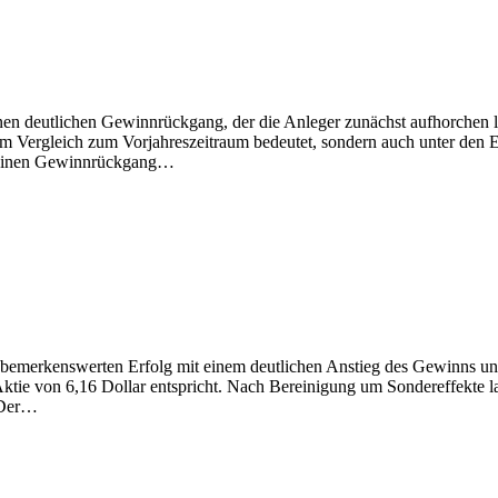
inen deutlichen Gewinnrückgang, der die Anleger zunächst aufhorchen
 im Vergleich zum Vorjahreszeitraum bedeutet, sondern auch unter den E
n einen Gewinnrückgang…
emerkenswerten Erfolg mit einem deutlichen Anstieg des Gewinns und d
ie von 6,16 Dollar entspricht. Nach Bereinigung um Sondereffekte lag
. Der…