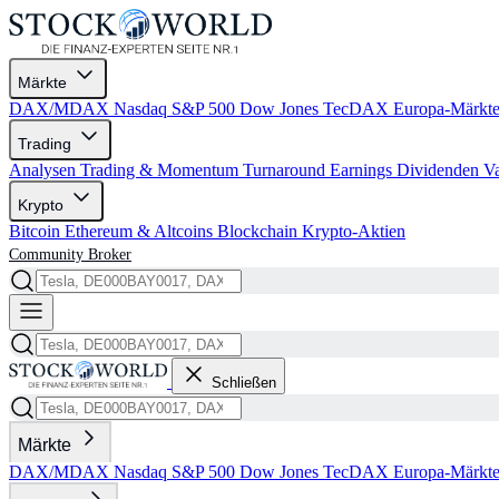
Märkte
DAX/MDAX
Nasdaq
S&P 500
Dow Jones
TecDAX
Europa-Märkt
Trading
Analysen
Trading & Momentum
Turnaround
Earnings
Dividenden
V
Krypto
Bitcoin
Ethereum & Altcoins
Blockchain
Krypto-Aktien
Community
Broker
Schließen
Märkte
DAX/MDAX
Nasdaq
S&P 500
Dow Jones
TecDAX
Europa-Märkt