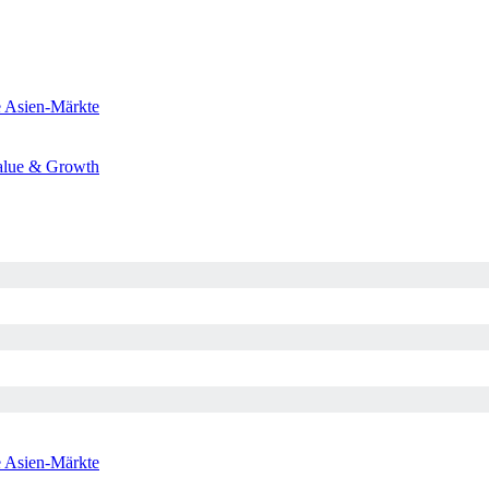
e
Asien-Märkte
alue & Growth
e
Asien-Märkte