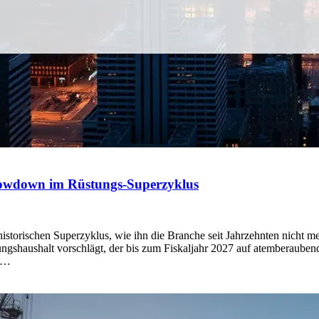
owdown im Rüstungs-Superzyklus
historischen Superzyklus, wie ihn die Branche seit Jahrzehnten nicht 
gshaushalt vorschlägt, der bis zum Fiskaljahr 2027 auf atemberaubend
zt…