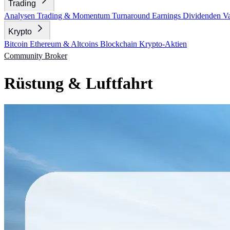
Trading
Analysen
Trading & Momentum
Turnaround
Earnings
Dividenden
V
Krypto
Bitcoin
Ethereum & Altcoins
Blockchain
Krypto-Aktien
Community
Broker
Rüstung & Luftfahrt