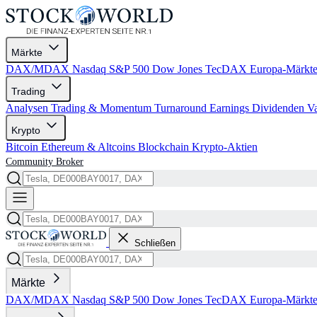
Märkte
DAX/MDAX
Nasdaq
S&P 500
Dow Jones
TecDAX
Europa-Märkt
Trading
Analysen
Trading & Momentum
Turnaround
Earnings
Dividenden
V
Krypto
Bitcoin
Ethereum & Altcoins
Blockchain
Krypto-Aktien
Community
Broker
Schließen
Märkte
DAX/MDAX
Nasdaq
S&P 500
Dow Jones
TecDAX
Europa-Märkt