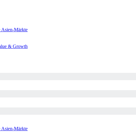
e
Asien-Märkte
alue & Growth
e
Asien-Märkte