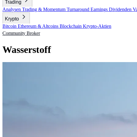
Trading
Analysen
Trading & Momentum
Turnaround
Earnings
Dividenden
V
Krypto
Bitcoin
Ethereum & Altcoins
Blockchain
Krypto-Aktien
Community
Broker
Wasserstoff