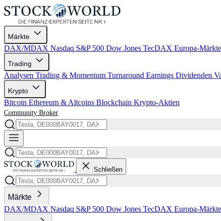
Märkte
DAX/MDAX
Nasdaq
S&P 500
Dow Jones
TecDAX
Europa-Märkt
Trading
Analysen
Trading & Momentum
Turnaround
Earnings
Dividenden
V
Krypto
Bitcoin
Ethereum & Altcoins
Blockchain
Krypto-Aktien
Community
Broker
Schließen
Märkte
DAX/MDAX
Nasdaq
S&P 500
Dow Jones
TecDAX
Europa-Märkt