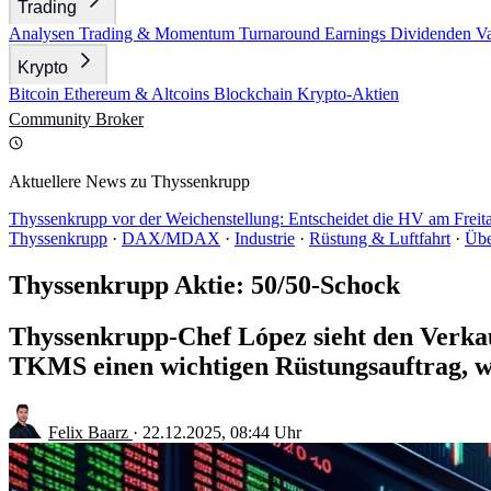
Trading
Analysen
Trading & Momentum
Turnaround
Earnings
Dividenden
V
Krypto
Bitcoin
Ethereum & Altcoins
Blockchain
Krypto-Aktien
Community
Broker
Aktuellere News zu Thyssenkrupp
Thyssenkrupp vor der Weichenstellung: Entscheidet die HV am Frei
Thyssenkrupp
·
DAX/MDAX
·
Industrie
·
Rüstung & Luftfahrt
·
Üb
Thyssenkrupp Aktie: 50/50-Schock
Thyssenkrupp-Chef López sieht den Verkauf 
TKMS einen wichtigen Rüstungsauftrag, wä
Felix Baarz
·
22.12.2025, 08:44 Uhr