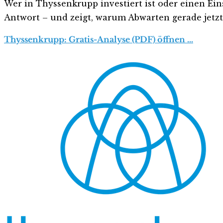
Wer in Thyssenkrupp investiert ist oder einen Eins
Antwort – und zeigt, warum Abwarten gerade jetzt r
Thyssenkrupp: Gratis-Analyse (PDF) öffnen …