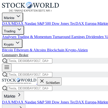
Märkte
DAX/MDAX
Nasdaq
S&P 500
Dow Jones
TecDAX
Europa-Märkt
Trading
Analysen
Trading & Momentum
Turnaround
Earnings
Dividenden
V
Krypto
Bitcoin
Ethereum & Altcoins
Blockchain
Krypto-Aktien
Community
Broker
Schließen
Märkte
DAX/MDAX
Nasdaq
S&P 500
Dow Jones
TecDAX
Europa-Märkt