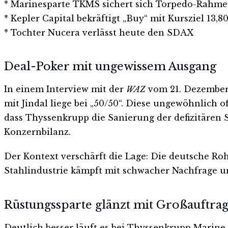
* Marinesparte TKMS sichert sich Torpedo-Rahme
* Kepler Capital bekräftigt „Buy“ mit Kursziel 13,8
* Tochter Nucera verlässt heute den SDAX
Deal-Poker mit ungewissem Ausgang
In einem Interview mit der
WAZ
vom 21. Dezember 
mit Jindal liege bei „50/50“. Diese ungewöhnlich
dass Thyssenkrupp die Sanierung der defizitären 
Konzernbilanz.
Der Kontext verschärft die Lage: Die deutsche R
Stahlindustrie kämpft mit schwacher Nachfrage u
Rüstungssparte glänzt mit Großauftra
Deutlich besser läuft es bei Thyssenkrupp Mari