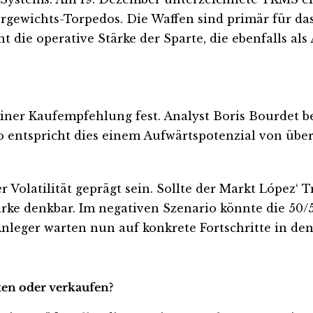
gewichts-Torpedos. Die Waffen sind primär für d
t die operative Stärke der Sparte, die ebenfalls al
einer Kaufempfehlung fest. Analyst Boris Bourdet be
o entspricht dies einem Aufwärtspotenzial von über
olatilität geprägt sein. Sollte der Markt López‘ T
rke denkbar. Im negativen Szenario könnte die 50/
 Anleger warten nun auf konkrete Fortschritte in de
ten oder verkaufen?