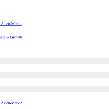
e
Asien-Märkte
alue & Growth
e
Asien-Märkte