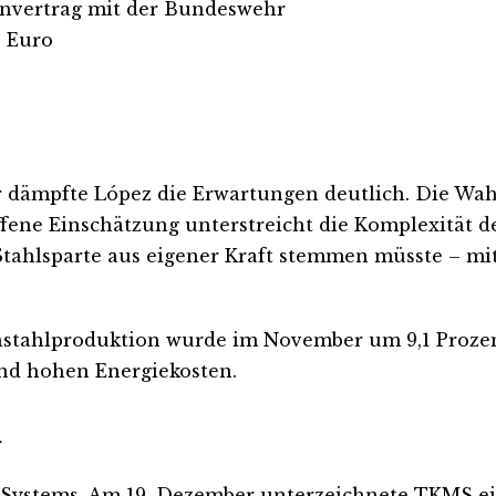
nvertrag mit der Bundeswehr
0 Euro
dämpfte López die Erwartungen deutlich. Die Wahrs
 offene Einschätzung unterstreicht die Komplexität
Stahlsparte aus eigener Kraft stemmen müsste – mi
ohstahlproduktion wurde im November um 9,1 Proze
nd hohen Energiekosten.
g
ne Systems. Am 19. Dezember unterzeichnete TKMS