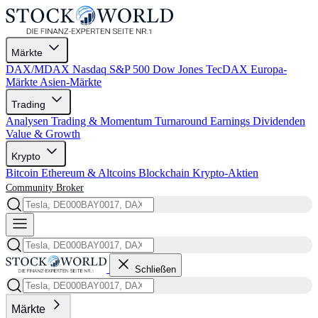
Märkte
DAX/MDAX
Nasdaq
S&P 500
Dow Jones
TecDAX
Europa-
Märkte
Asien-Märkte
Trading
Analysen
Trading & Momentum
Turnaround
Earnings
Dividenden
Value & Growth
Krypto
Bitcoin
Ethereum & Altcoins
Blockchain
Krypto-Aktien
Community
Broker
Schließen
Märkte