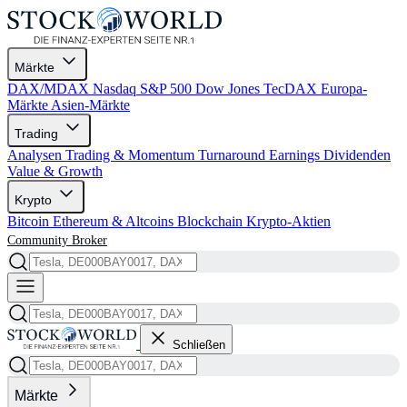
Märkte
DAX/MDAX
Nasdaq
S&P 500
Dow Jones
TecDAX
Europa-
Märkte
Asien-Märkte
Trading
Analysen
Trading & Momentum
Turnaround
Earnings
Dividenden
Value & Growth
Krypto
Bitcoin
Ethereum & Altcoins
Blockchain
Krypto-Aktien
Community
Broker
Schließen
Märkte