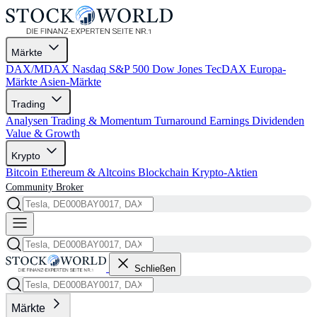
Märkte
DAX/MDAX
Nasdaq
S&P 500
Dow Jones
TecDAX
Europa-
Märkte
Asien-Märkte
Trading
Analysen
Trading & Momentum
Turnaround
Earnings
Dividenden
Value & Growth
Krypto
Bitcoin
Ethereum & Altcoins
Blockchain
Krypto-Aktien
Community
Broker
Schließen
Märkte