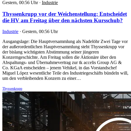
Gestern, 00:56 Uhr
·
Industrie
Thyssenkrupp vor der Weichenstellung: Entscheidet
die HV am Freitag über den nächsten Kursschub?
Industrie
·
Gestern, 00:56 Uhr
Ausgangslage: Die Hauptversammlung als Nadelöhr Zwei Tage vor
der außerordentlichen Hauptversammlung steht Thyssenkrupp vor
der bislang wichtigsten Abstimmung seiner jüngeren
Konzerngeschichte. Am Freitag sollen die Aktionäre über den
Abspaltungs- und Übernahmevertrag zur tk accelis Group AG &
Co. KGaA entscheiden – jenem Vehikel, in das Vorstandschef
Miguel López wesentliche Teile des Industriegeschäfts bündeln will,
um den verbleibenden Konzern zu einer…
Thyssenkrupp