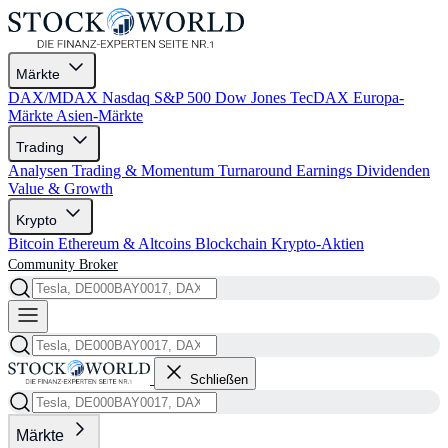
Märkte
DAX/MDAX
Nasdaq
S&P 500
Dow Jones
TecDAX
Europa-
Märkte
Asien-Märkte
Trading
Analysen
Trading & Momentum
Turnaround
Earnings
Dividenden
Value & Growth
Krypto
Bitcoin
Ethereum & Altcoins
Blockchain
Krypto-Aktien
Community
Broker
Schließen
Märkte