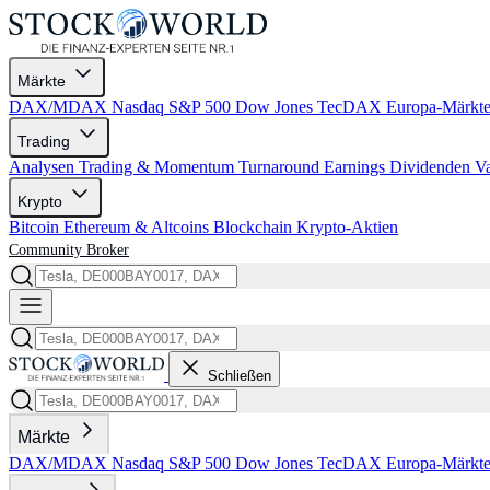
Märkte
DAX/MDAX
Nasdaq
S&P 500
Dow Jones
TecDAX
Europa-Märkt
Trading
Analysen
Trading & Momentum
Turnaround
Earnings
Dividenden
V
Krypto
Bitcoin
Ethereum & Altcoins
Blockchain
Krypto-Aktien
Community
Broker
Schließen
Märkte
DAX/MDAX
Nasdaq
S&P 500
Dow Jones
TecDAX
Europa-Märkt