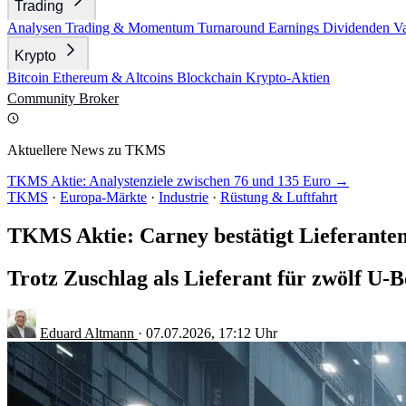
Trading
Analysen
Trading & Momentum
Turnaround
Earnings
Dividenden
V
Krypto
Bitcoin
Ethereum & Altcoins
Blockchain
Krypto-Aktien
Community
Broker
Aktuellere News zu TKMS
TKMS Aktie: Analystenziele zwischen 76 und 135 Euro →
TKMS
·
Europa-Märkte
·
Industrie
·
Rüstung & Luftfahrt
TKMS Aktie: Carney bestätigt Lieferante
Trotz Zuschlag als Lieferant für zwölf U-
Eduard Altmann
·
07.07.2026, 17:12 Uhr