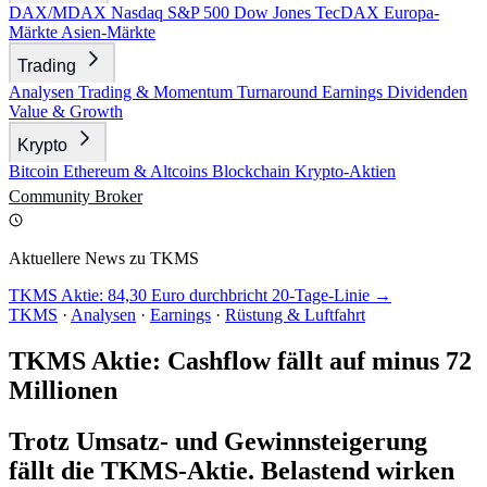
DAX/MDAX
Nasdaq
S&P 500
Dow Jones
TecDAX
Europa-
Märkte
Asien-Märkte
Trading
Analysen
Trading & Momentum
Turnaround
Earnings
Dividenden
Value & Growth
Krypto
Bitcoin
Ethereum & Altcoins
Blockchain
Krypto-Aktien
Community
Broker
Aktuellere News zu TKMS
TKMS Aktie: 84,30 Euro durchbricht 20-Tage-Linie →
TKMS
·
Analysen
·
Earnings
·
Rüstung & Luftfahrt
TKMS Aktie: Cashflow fällt auf minus 72
Millionen
Trotz Umsatz- und Gewinnsteigerung
fällt die TKMS-Aktie. Belastend wirken