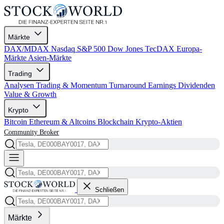
Märkte
DAX/MDAX
Nasdaq
S&P 500
Dow Jones
TecDAX
Europa-
Märkte
Asien-Märkte
Trading
Analysen
Trading & Momentum
Turnaround
Earnings
Dividenden
Value & Growth
Krypto
Bitcoin
Ethereum & Altcoins
Blockchain
Krypto-Aktien
Community
Broker
Schließen
Märkte