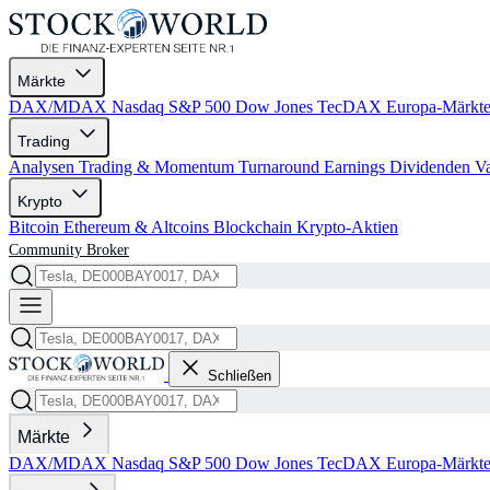
Märkte
DAX/MDAX
Nasdaq
S&P 500
Dow Jones
TecDAX
Europa-Märkt
Trading
Analysen
Trading & Momentum
Turnaround
Earnings
Dividenden
V
Krypto
Bitcoin
Ethereum & Altcoins
Blockchain
Krypto-Aktien
Community
Broker
Schließen
Märkte
DAX/MDAX
Nasdaq
S&P 500
Dow Jones
TecDAX
Europa-Märkt