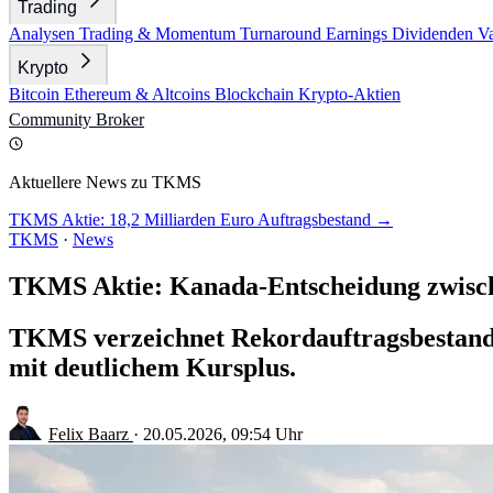
Trading
Analysen
Trading & Momentum
Turnaround
Earnings
Dividenden
V
Krypto
Bitcoin
Ethereum & Altcoins
Blockchain
Krypto-Aktien
Community
Broker
Aktuellere News zu TKMS
TKMS Aktie: 18,2 Milliarden Euro Auftragsbestand →
TKMS
·
News
TKMS Aktie: Kanada-Entscheidung zwisch
TKMS verzeichnet Rekordauftragsbestand u
mit deutlichem Kursplus.
Felix Baarz
·
20.05.2026, 09:54 Uhr