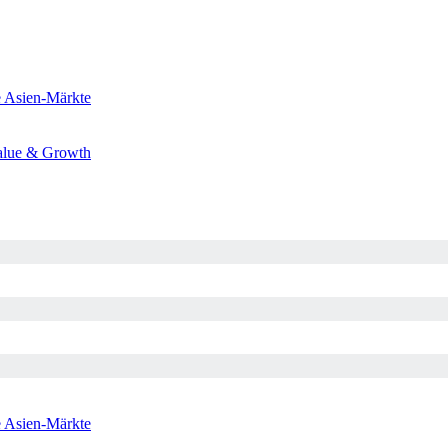
e
Asien-Märkte
alue & Growth
e
Asien-Märkte