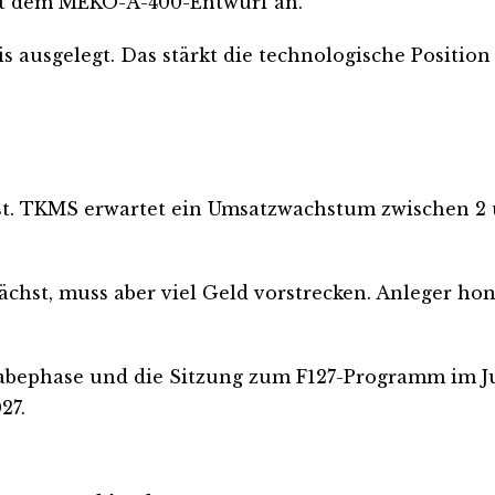
 mit dem MEKO-A-400-Entwurf an.
 ausgelegt. Das stärkt die technologische Position
est. TKMS erwartet ein Umsatzwachstum zwischen 2 
chst, muss aber viel Geld vorstrecken. Anleger ho
abephase und die Sitzung zum F127-Programm im Ju
27.