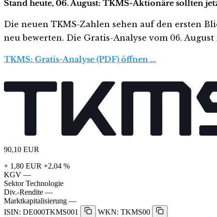
Stand heute, 06. August: TKMS-Aktionäre sollten je
Die neuen TKMS-Zahlen sehen auf den ersten Blick h
neu bewerten. Die Gratis-Analyse vom 06. August z
TKMS: Gratis-Analyse (PDF) öffnen …
90,10
EUR
+ 1,80 EUR
+2,04 %
KGV
—
Sektor
Technologie
Div.-Rendite
—
Marktkapitalisierung
—
ISIN: DE000TKMS001
WKN: TKMS00