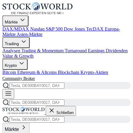
Märkte
DAX/MDAX
Nasdaq
S&P 500
Dow Jones
TecDAX
Europa-
Märkte
Asien-Märkte
Trading
Analysen
Trading & Momentum
Turnaround
Earnings
Dividenden
Value & Growth
Krypto
Bitcoin
Ethereum & Altcoins
Blockchain
Krypto-Aktien
Community
Broker
Schließen
Märkte