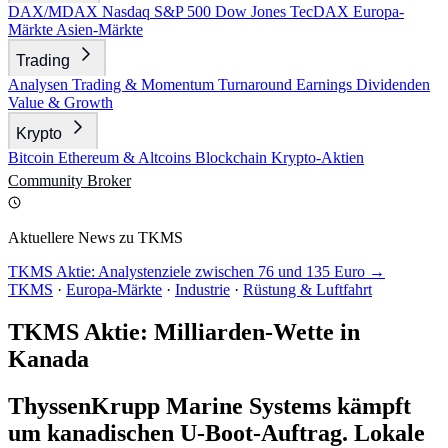
DAX/MDAX
Nasdaq
S&P 500
Dow Jones
TecDAX
Europa-
Märkte
Asien-Märkte
Trading
Analysen
Trading & Momentum
Turnaround
Earnings
Dividenden
Value & Growth
Krypto
Bitcoin
Ethereum & Altcoins
Blockchain
Krypto-Aktien
Community
Broker
Aktuellere News zu TKMS
TKMS Aktie: Analystenziele zwischen 76 und 135 Euro →
TKMS
·
Europa-Märkte
·
Industrie
·
Rüstung & Luftfahrt
TKMS Aktie: Milliarden-Wette in
Kanada
ThyssenKrupp Marine Systems kämpft
um kanadischen U-Boot-Auftrag. Lokale