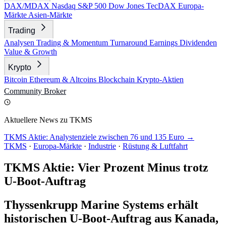
DAX/MDAX
Nasdaq
S&P 500
Dow Jones
TecDAX
Europa-
Märkte
Asien-Märkte
Trading
Analysen
Trading & Momentum
Turnaround
Earnings
Dividenden
Value & Growth
Krypto
Bitcoin
Ethereum & Altcoins
Blockchain
Krypto-Aktien
Community
Broker
Aktuellere News zu TKMS
TKMS Aktie: Analystenziele zwischen 76 und 135 Euro →
TKMS
·
Europa-Märkte
·
Industrie
·
Rüstung & Luftfahrt
TKMS Aktie: Vier Prozent Minus trotz
U-Boot-Auftrag
Thyssenkrupp Marine Systems erhält
historischen U-Boot-Auftrag aus Kanada,