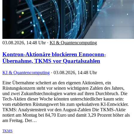
03.08.2026, 14:48 Uhr
·
KI & Quantencomputing
Kontron-Aktionäre blockieren Ennoconn-
Übernahme, TKMS vor Quartalszahlen
KI & Quantencomputing
·
03.08.2026, 14:48 Uhr
Eine Übernahme scheitert an den eigenen Aktionären, ein
Rüstungskonzern steht vor seinen wichtigsten Zahlen des Jahres,
und zwei Zukunftstechnologien warten auf ihren Durchbruch. Die
Tech-Aktien dieser Woche könnten unterschiedlicher kaum sein:
vom etablierten Rüstungswert bis zum spekulativen KI-Entwickler.
TKMS: Analystenstreit vor den August-Zahlen Die TKMS-Aktie
notiert am Montag bei 84,70 Euro und damit 3,29 Prozent höher als
am Freitag. Der…
TKMS