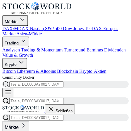
Märkte
DAX/MDAX
Nasdaq
S&P 500
Dow Jones
TecDAX
Europa-
Märkte
Asien-Märkte
Trading
Analysen
Trading & Momentum
Turnaround
Earnings
Dividenden
Value & Growth
Krypto
Bitcoin
Ethereum & Altcoins
Blockchain
Krypto-Aktien
Community
Broker
Schließen
Märkte