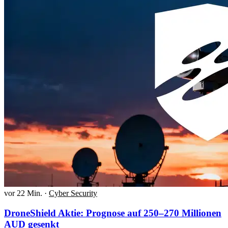
vor 22 Min.
·
Cyber Security
DroneShield Aktie: Prognose auf 250–270 Millionen
AUD gesenkt