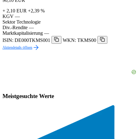
90,10
EUR
+ 2,10 EUR
+2,39 %
KGV
—
Sektor
Technologie
Div.-Rendite
—
Marktkapitalisierung
—
ISIN: DE000TKMS001
WKN: TKMS00
Aktiendetails öffnen
Meistgesuchte Werte