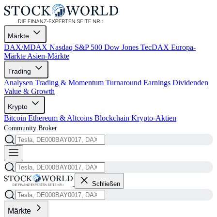
Märkte
DAX/MDAX
Nasdaq
S&P 500
Dow Jones
TecDAX
Europa-
Märkte
Asien-Märkte
Trading
Analysen
Trading & Momentum
Turnaround
Earnings
Dividenden
Value & Growth
Krypto
Bitcoin
Ethereum & Altcoins
Blockchain
Krypto-Aktien
Community
Broker
Schließen
Märkte