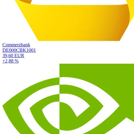
DroneShield
AU000000DRO2
1,36 EUR
+2,11 %