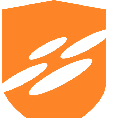
Rheinmetall
DE0007030009
1.153,40 EUR
-0,48 %
Siemens Energy
DE000ENER6Y0
153,86 EUR
+0,12 %