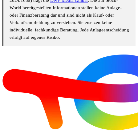
Energiedividenden für die Altersvorsorge:
TotalEnergies, RWE und Enbridge
Erneuerbare Energien
·
13.05.2026, 12:12 Uhr
Fünfmal im Jahr Dividende kassieren, dazu zweistelliges
Ausschüttungswachstum und eine 31-jährige Erhöhungsserie —
wer die Aktienrente im eigenen Depot nachbauen will, findet im
Energiesektor drei Titel mit sehr unterschiedlichen Stärken.
TotalEnergies, RWE und Enbridge liefern gerade jetzt frische
Quartalszahlen und konkrete Dividendensignale, die einen
genaueren Blick lohnen. Defensive, dividendenstarke Sektoren
stehen bei verunsicherten Anlegern hoch im Kurs. Energietitel mit
verlässlicher…
TotalEnergies SE
Hinweis:
Dieser Artikel wurde mithilfe Künstlicher Intelligenz
erstellt und redaktionell geprüft. Die redaktionelle
Verantwortung im Sinne des Art. 50 KI-VO (Verordnung (EU)
2024/1689) trägt die
DNV Media GmbH
. Die auf Stock-