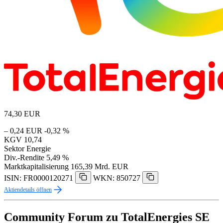
74,30
EUR
– 0,24 EUR
-0,32 %
KGV
10,74
Sektor
Energie
Div.-Rendite
5,49 %
Marktkapitalisierung
165,39 Mrd. EUR
ISIN: FR0000120271
WKN: 850727
Aktiendetails öffnen
Community Forum zu TotalEnergies SE