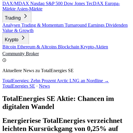
DAX/MDAX
Nasdaq
S&P 500
Dow Jones
TecDAX
Europa-
Märkte
Asien-Märkte
Trading
Analysen
Trading & Momentum
Turnaround
Earnings
Dividenden
Value & Growth
Krypto
Bitcoin
Ethereum & Altcoins
Blockchain
Krypto-Aktien
Community
Broker
Aktuellere News zu TotalEnergies SE
TotalEnergies: Zehn Prozent Arctic LNG an Nordline →
TotalEnergies SE
·
News
TotalEnergies SE Aktie: Chancen im
digitalen Wandel
Energieriese TotalEnergies verzeichnet
leichten Kursrückgang von 0,25% auf