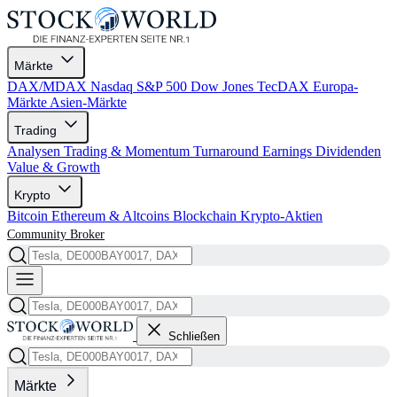
Märkte
DAX/MDAX
Nasdaq
S&P 500
Dow Jones
TecDAX
Europa-
Märkte
Asien-Märkte
Trading
Analysen
Trading & Momentum
Turnaround
Earnings
Dividenden
Value & Growth
Krypto
Bitcoin
Ethereum & Altcoins
Blockchain
Krypto-Aktien
Community
Broker
Schließen
Märkte