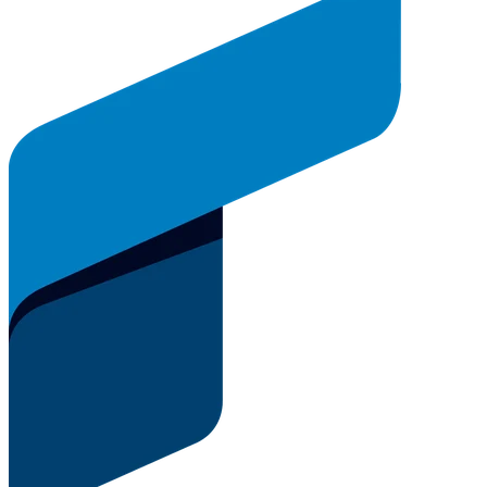
74,30
EUR
– 0,24 EUR
-0,32 %
KGV
10,74
Sektor
Energie
Div.-Rendite
5,49 %
Marktkapitalisierung
165,39 Mrd. EUR
ISIN: FR0000120271
WKN: 850727
Aktiendetails öffnen
Meistgesuchte Werte