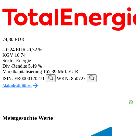
World bereitgestellten Informationen stellen keine Anlage-
oder Finanzberatung dar und sind nicht als Kauf- oder
Verkaufsempfehlung zu verstehen. Sie ersetzen keine
individuelle, fachkundige Beratung. Jede Anlageentscheidung
erfolgt auf eigenes Risiko.