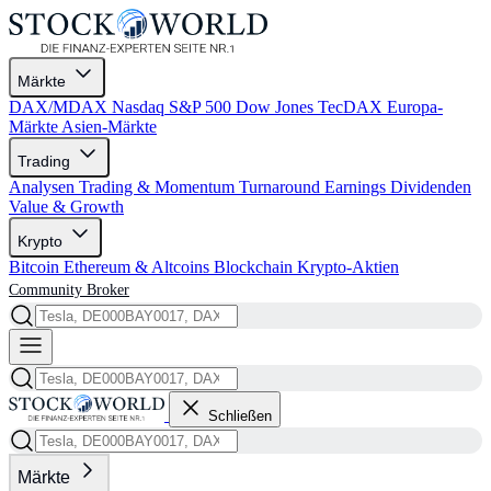
Märkte
DAX/MDAX
Nasdaq
S&P 500
Dow Jones
TecDAX
Europa-
Märkte
Asien-Märkte
Trading
Analysen
Trading & Momentum
Turnaround
Earnings
Dividenden
Value & Growth
Krypto
Bitcoin
Ethereum & Altcoins
Blockchain
Krypto-Aktien
Community
Broker
Schließen
Märkte