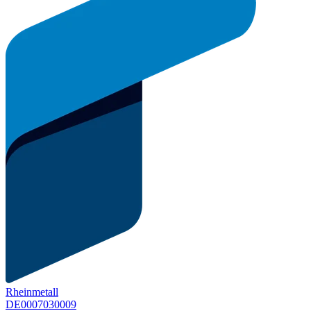
Rheinmetall
DE0007030009