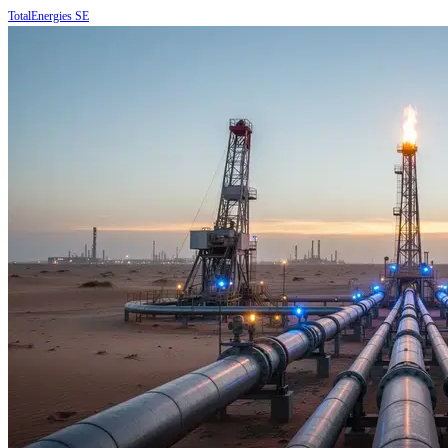
TotalEnergies SE