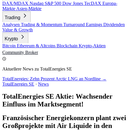
DAX/MDAX
Nasdaq
S&P 500
Dow Jones
TecDAX
Europa-
Märkte
Asien-Märkte
Trading
Analysen
Trading & Momentum
Turnaround
Earnings
Dividenden
Value & Growth
Krypto
Bitcoin
Ethereum & Altcoins
Blockchain
Krypto-Aktien
Community
Broker
Aktuellere News zu TotalEnergies SE
TotalEnergies: Zehn Prozent Arctic LNG an Nordline →
TotalEnergies SE
·
News
TotalEnergies SE Aktie: Wachsender
Einfluss im Marktsegment!
Französischer Energiekonzern plant zwei
Großprojekte mit Air Liquide in den