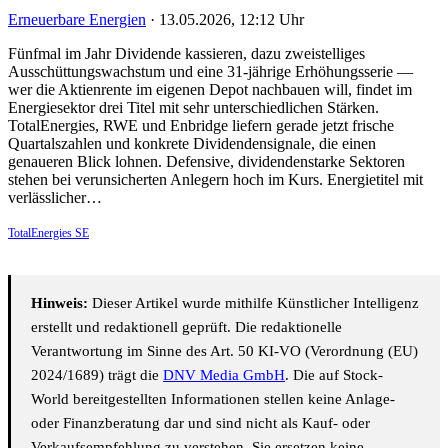
Erneuerbare Energien
·
13.05.2026, 12:12 Uhr
Fünfmal im Jahr Dividende kassieren, dazu zweistelliges
Ausschüttungswachstum und eine 31-jährige Erhöhungsserie —
wer die Aktienrente im eigenen Depot nachbauen will, findet im
Energiesektor drei Titel mit sehr unterschiedlichen Stärken.
TotalEnergies, RWE und Enbridge liefern gerade jetzt frische
Quartalszahlen und konkrete Dividendensignale, die einen
genaueren Blick lohnen. Defensive, dividendenstarke Sektoren
stehen bei verunsicherten Anlegern hoch im Kurs. Energietitel mit
verlässlicher…
TotalEnergies SE
Hinweis:
Dieser Artikel wurde mithilfe Künstlicher Intelligenz
erstellt und redaktionell geprüft. Die redaktionelle
Verantwortung im Sinne des Art. 50 KI-VO (Verordnung (EU)
2024/1689) trägt die
DNV Media GmbH
. Die auf Stock-
World bereitgestellten Informationen stellen keine Anlage-
oder Finanzberatung dar und sind nicht als Kauf- oder
Verkaufsempfehlung zu verstehen. Sie ersetzen keine