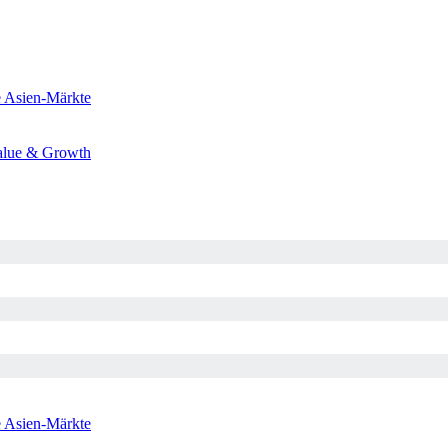
e
Asien-Märkte
alue & Growth
e
Asien-Märkte