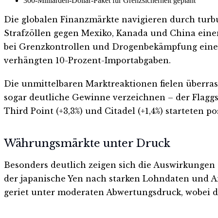
300-Milliarden-Dollar-Paket für Grenzsicherheit geplant
Die globalen Finanzmärkte navigieren durch tur
Strafzöllen gegen Mexiko, Kanada und China ein
bei Grenzkontrollen und Drogenbekämpfung einen 
verhängten 10-Prozent-Importabgaben.
Die unmittelbaren Marktreaktionen fielen überra
sogar deutliche Gewinne verzeichnen – der Flaggs
Third Point (+3,3%) und Citadel (+1,4%) starteten po
Währungsmärkte unter Druck
Besonders deutlich zeigen sich die Auswirkungen 
der japanische Yen nach starken Lohndaten und A
geriet unter moderaten Abwertungsdruck, wobei di