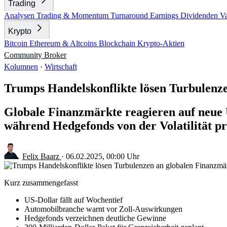
Trading
Analysen
Trading & Momentum
Turnaround
Earnings
Dividenden
V
Krypto
Bitcoin
Ethereum & Altcoins
Blockchain
Krypto-Aktien
Community
Broker
Kolumnen
·
Wirtschaft
Trumps Handelskonflikte lösen Turbulenz
Globale Finanzmärkte reagieren auf neue
während Hedgefonds von der Volatilität pro
Felix Baarz
·
06.02.2025, 00:00 Uhr
Kurz zusammengefasst
US-Dollar fällt auf Wochentief
Automobilbranche warnt vor Zoll-Auswirkungen
Hedgefonds verzeichnen deutliche Gewinne