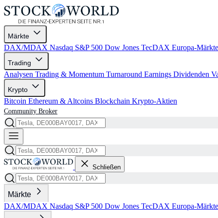
Märkte
DAX/MDAX
Nasdaq
S&P 500
Dow Jones
TecDAX
Europa-Märkt
Trading
Analysen
Trading & Momentum
Turnaround
Earnings
Dividenden
V
Krypto
Bitcoin
Ethereum & Altcoins
Blockchain
Krypto-Aktien
Community
Broker
Schließen
Märkte
DAX/MDAX
Nasdaq
S&P 500
Dow Jones
TecDAX
Europa-Märkt