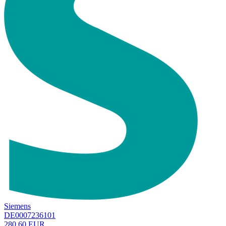
Siemens
DE0007236101
280,60 EUR