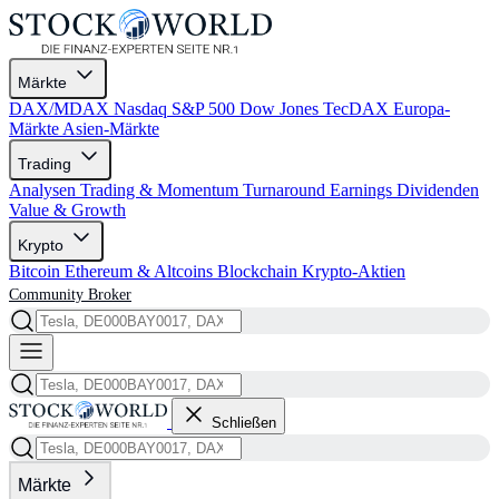
Märkte
DAX/MDAX
Nasdaq
S&P 500
Dow Jones
TecDAX
Europa-
Märkte
Asien-Märkte
Trading
Analysen
Trading & Momentum
Turnaround
Earnings
Dividenden
Value & Growth
Krypto
Bitcoin
Ethereum & Altcoins
Blockchain
Krypto-Aktien
Community
Broker
Schließen
Märkte