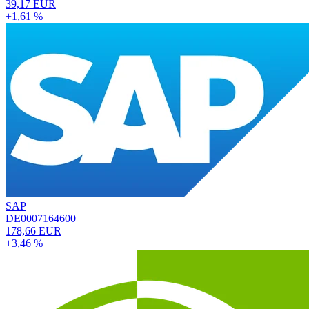
39,17 EUR
+1,61 %
SAP
DE0007164600
178,66 EUR
+3,46 %