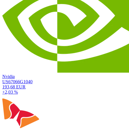
Nvidia
US67066G1040
193,68 EUR
+2,03 %