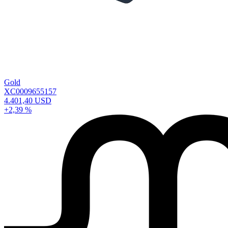
Gold
XC0009655157
4.401,40 USD
+2,39 %