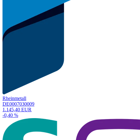
Rheinmetall
DE0007030009
1.145,40 EUR
-0,40 %