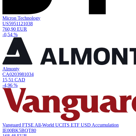
Micron Technology
US5951121038
760,90 EUR
-0,54 %
Almonty
CA0203981034
15,51 CAD
-4,96 %
Vanguard FTSE All-World UCITS ETF USD Accumulation
IE00BK5BQT80
168,48 EUR