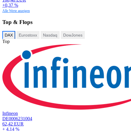
+0,37 %
Alle Werte anzeigen
Top & Flops
DAX
Eurostoxx
Nasdaq
DowJones
Top
Infineon
DE0006231004
62,42 EUR
+ 4,14 %