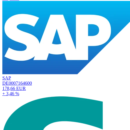
SAP
DE0007164600
178,66 EUR
+ 3,46 %