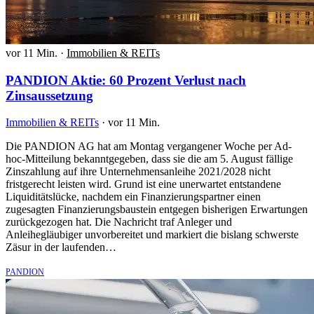
vor 11 Min.
·
Immobilien & REITs
PANDION Aktie: 60 Prozent Verlust nach
Zinsaussetzung
Immobilien & REITs
·
vor 11 Min.
Die PANDION AG hat am Montag vergangener Woche per Ad-
hoc-Mitteilung bekanntgegeben, dass sie die am 5. August fällige
Zinszahlung auf ihre Unternehmensanleihe 2021/2028 nicht
fristgerecht leisten wird. Grund ist eine unerwartet entstandene
Liquiditätslücke, nachdem ein Finanzierungspartner einen
zugesagten Finanzierungsbaustein entgegen bisherigen Erwartungen
zurückgezogen hat. Die Nachricht traf Anleger und
Anleihegläubiger unvorbereitet und markiert die bislang schwerste
Zäsur in der laufenden…
PANDION