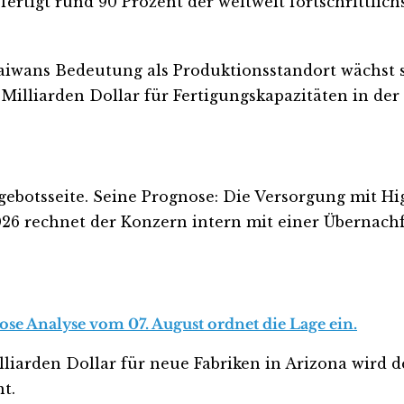
fertigt rund 90 Prozent der weltweit fortschrittli
Taiwans Bedeutung als Produktionsstandort wächst so
illiarden Dollar für Fertigungskapazitäten in der R
ebotsseite. Seine Prognose: Die Versorgung mit Hi
6 rechnet der Konzern intern mit einer Übernachfra
ose Analyse vom 07. August ordnet die Lage ein.
arden Dollar für neue Fabriken in Arizona wird de
t.