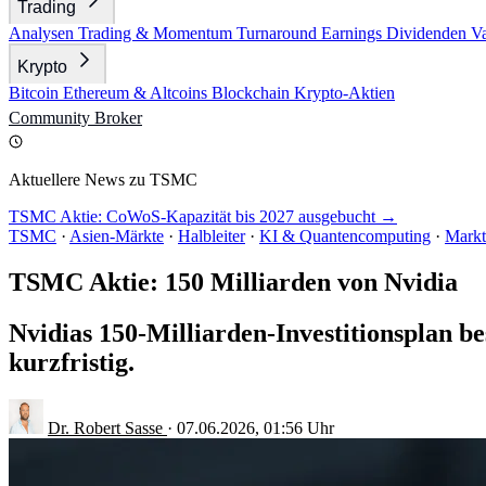
Trading
Analysen
Trading & Momentum
Turnaround
Earnings
Dividenden
V
Krypto
Bitcoin
Ethereum & Altcoins
Blockchain
Krypto-Aktien
Community
Broker
Aktuellere News zu TSMC
TSMC Aktie: CoWoS-Kapazität bis 2027 ausgebucht →
TSMC
·
Asien-Märkte
·
Halbleiter
·
KI & Quantencomputing
·
Markt
TSMC Aktie: 150 Milliarden von Nvidia
Nvidias 150-Milliarden-Investitionsplan be
kurzfristig.
Dr. Robert Sasse
·
07.06.2026, 01:56 Uhr