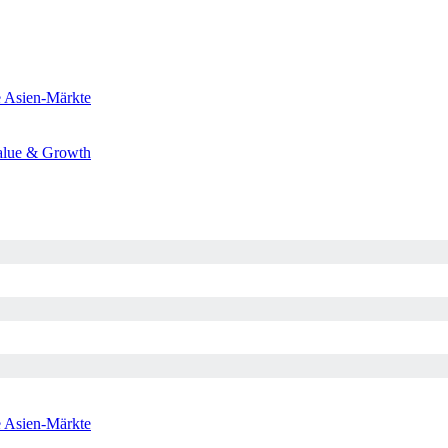
e
Asien-Märkte
alue & Growth
e
Asien-Märkte