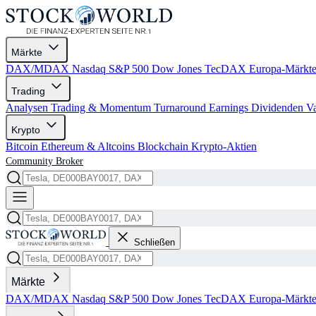
Märkte
DAX/MDAX
Nasdaq
S&P 500
Dow Jones
TecDAX
Europa-Märkt
Trading
Analysen
Trading & Momentum
Turnaround
Earnings
Dividenden
V
Krypto
Bitcoin
Ethereum & Altcoins
Blockchain
Krypto-Aktien
Community
Broker
Schließen
Märkte
DAX/MDAX
Nasdaq
S&P 500
Dow Jones
TecDAX
Europa-Märkt