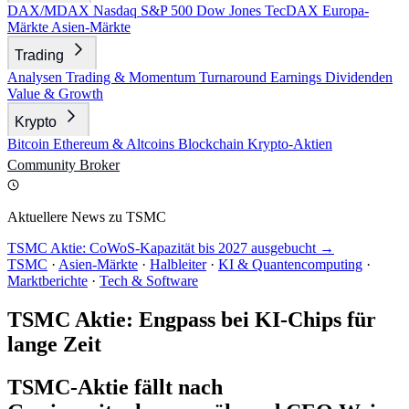
DAX/MDAX
Nasdaq
S&P 500
Dow Jones
TecDAX
Europa-
Märkte
Asien-Märkte
Trading
Analysen
Trading & Momentum
Turnaround
Earnings
Dividenden
Value & Growth
Krypto
Bitcoin
Ethereum & Altcoins
Blockchain
Krypto-Aktien
Community
Broker
Aktuellere News zu TSMC
TSMC Aktie: CoWoS-Kapazität bis 2027 ausgebucht →
TSMC
·
Asien-Märkte
·
Halbleiter
·
KI & Quantencomputing
·
Marktberichte
·
Tech & Software
TSMC Aktie: Engpass bei KI-Chips für
lange Zeit
TSMC-Aktie fällt nach