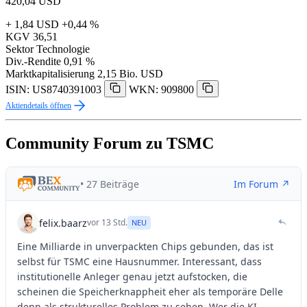
420,04
USD
+ 1,84 USD
+0,44 %
KGV
36,51
Sektor
Technologie
Div.-Rendite
0,91 %
Marktkapitalisierung
2,15 Bio. USD
ISIN: US8740391003
WKN: 909800
Aktiendetails öffnen
Community Forum zu TSMC