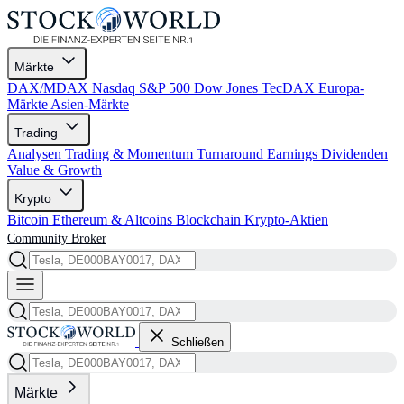
Märkte
DAX/MDAX
Nasdaq
S&P 500
Dow Jones
TecDAX
Europa-
Märkte
Asien-Märkte
Trading
Analysen
Trading & Momentum
Turnaround
Earnings
Dividenden
Value & Growth
Krypto
Bitcoin
Ethereum & Altcoins
Blockchain
Krypto-Aktien
Community
Broker
Schließen
Märkte