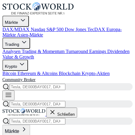
Märkte
DAX/MDAX
Nasdaq
S&P 500
Dow Jones
TecDAX
Europa-
Märkte
Asien-Märkte
Trading
Analysen
Trading & Momentum
Turnaround
Earnings
Dividenden
Value & Growth
Krypto
Bitcoin
Ethereum & Altcoins
Blockchain
Krypto-Aktien
Community
Broker
Schließen
Märkte