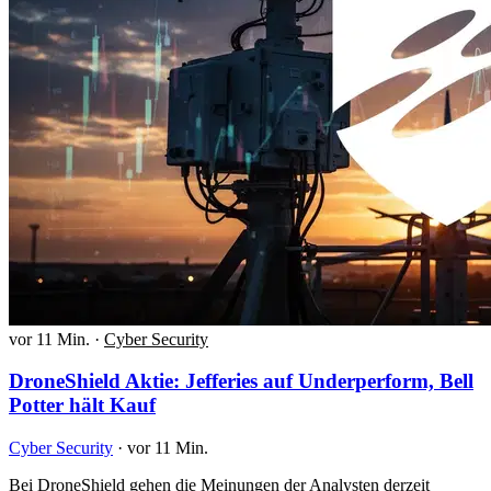
vor 11 Min.
·
Cyber Security
DroneShield Aktie: Jefferies auf Underperform, Bell
Potter hält Kauf
Cyber Security
·
vor 11 Min.
Bei DroneShield gehen die Meinungen der Analysten derzeit