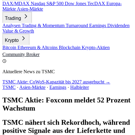
DAX/MDAX
Nasdaq
S&P 500
Dow Jones
TecDAX
Europa-
Märkte
Asien-Märkte
Trading
Analysen
Trading & Momentum
Turnaround
Earnings
Dividenden
Value & Growth
Krypto
Bitcoin
Ethereum & Altcoins
Blockchain
Krypto-Aktien
Community
Broker
Aktuellere News zu TSMC
TSMC Aktie: CoWoS-Kapazität bis 2027 ausgebucht →
TSMC
·
Asien-Märkte
·
Earnings
·
Halbleiter
TSMC Aktie: Foxconn meldet 52 Prozent
Wachstum
TSMC nähert sich Rekordhoch, während
positive Signale aus der Lieferkette und