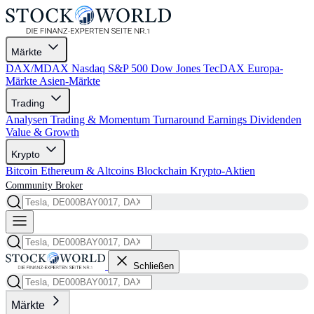
Märkte
DAX/MDAX
Nasdaq
S&P 500
Dow Jones
TecDAX
Europa-
Märkte
Asien-Märkte
Trading
Analysen
Trading & Momentum
Turnaround
Earnings
Dividenden
Value & Growth
Krypto
Bitcoin
Ethereum & Altcoins
Blockchain
Krypto-Aktien
Community
Broker
Schließen
Märkte