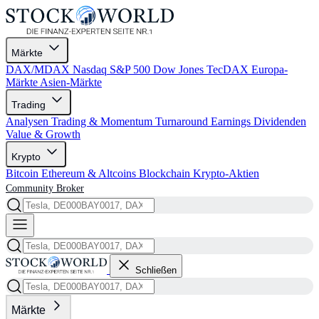
Märkte
DAX/MDAX
Nasdaq
S&P 500
Dow Jones
TecDAX
Europa-
Märkte
Asien-Märkte
Trading
Analysen
Trading & Momentum
Turnaround
Earnings
Dividenden
Value & Growth
Krypto
Bitcoin
Ethereum & Altcoins
Blockchain
Krypto-Aktien
Community
Broker
Schließen
Märkte