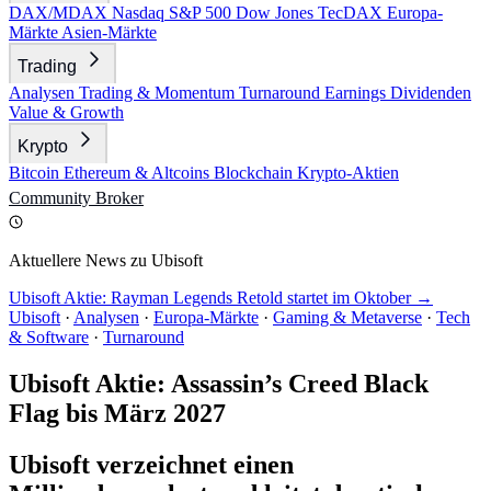
DAX/MDAX
Nasdaq
S&P 500
Dow Jones
TecDAX
Europa-
Märkte
Asien-Märkte
Trading
Analysen
Trading & Momentum
Turnaround
Earnings
Dividenden
Value & Growth
Krypto
Bitcoin
Ethereum & Altcoins
Blockchain
Krypto-Aktien
Community
Broker
Aktuellere News zu Ubisoft
Ubisoft Aktie: Rayman Legends Retold startet im Oktober →
Ubisoft
·
Analysen
·
Europa-Märkte
·
Gaming & Metaverse
·
Tech
& Software
·
Turnaround
Ubisoft Aktie: Assassin’s Creed Black
Flag bis März 2027
Ubisoft verzeichnet einen