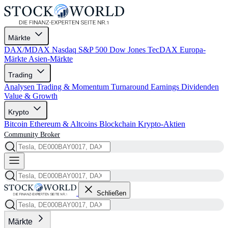
Märkte
DAX/MDAX
Nasdaq
S&P 500
Dow Jones
TecDAX
Europa-
Märkte
Asien-Märkte
Trading
Analysen
Trading & Momentum
Turnaround
Earnings
Dividenden
Value & Growth
Krypto
Bitcoin
Ethereum & Altcoins
Blockchain
Krypto-Aktien
Community
Broker
Schließen
Märkte