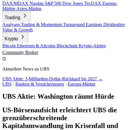
DAX/MDAX
Nasdaq
S&P 500
Dow Jones
TecDAX
Europa-
Märkte
Asien-Märkte
Trading
Analysen
Trading & Momentum
Turnaround
Earnings
Dividenden
Value & Growth
Krypto
Bitcoin
Ethereum & Altcoins
Blockchain
Krypto-Aktien
Community
Broker
Aktuellere News zu UBS
UBS Aktie: 3-Milliarden-Dollar-Rückkauf bis 2027 →
UBS
·
Banken & Versicherungen
·
Europa-Märkte
UBS Aktie: Washington räumt Hürde
US-Börsenaufsicht erleichtert UBS die
grenzüberschreitende
Kapitalumwandlung im Krisenfall und