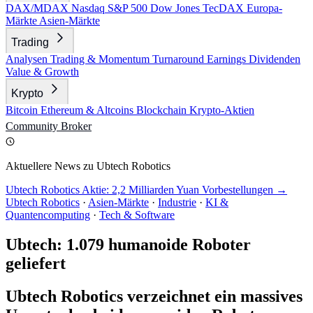
DAX/MDAX
Nasdaq
S&P 500
Dow Jones
TecDAX
Europa-
Märkte
Asien-Märkte
Trading
Analysen
Trading & Momentum
Turnaround
Earnings
Dividenden
Value & Growth
Krypto
Bitcoin
Ethereum & Altcoins
Blockchain
Krypto-Aktien
Community
Broker
Aktuellere News zu Ubtech Robotics
Ubtech Robotics Aktie: 2,2 Milliarden Yuan Vorbestellungen →
Ubtech Robotics
·
Asien-Märkte
·
Industrie
·
KI &
Quantencomputing
·
Tech & Software
Ubtech: 1.079 humanoide Roboter
geliefert
Ubtech Robotics verzeichnet ein massives