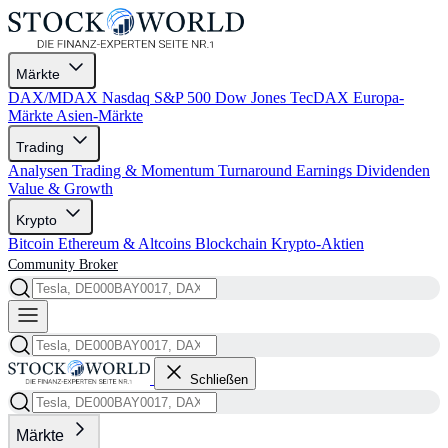
Märkte
DAX/MDAX
Nasdaq
S&P 500
Dow Jones
TecDAX
Europa-
Märkte
Asien-Märkte
Trading
Analysen
Trading & Momentum
Turnaround
Earnings
Dividenden
Value & Growth
Krypto
Bitcoin
Ethereum & Altcoins
Blockchain
Krypto-Aktien
Community
Broker
Schließen
Märkte