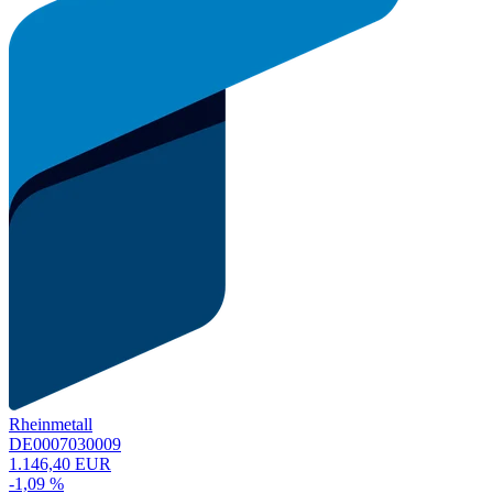
Rheinmetall
DE0007030009
1.146,40 EUR
-1,09 %