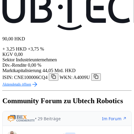
90,00
HKD
+ 3,25 HKD
+3,75 %
KGV
0,00
Sektor
Industrieunternehmen
Div.-Rendite
0,00 %
Marktkapitalisierung
44,05 Mrd. HKD
ISIN: CNE100006CQ4
WKN: A4009U
Aktiendetails öffnen
Community Forum zu Ubtech Robotics