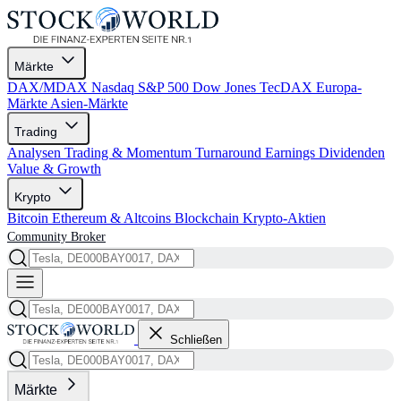
Märkte
DAX/MDAX
Nasdaq
S&P 500
Dow Jones
TecDAX
Europa-
Märkte
Asien-Märkte
Trading
Analysen
Trading & Momentum
Turnaround
Earnings
Dividenden
Value & Growth
Krypto
Bitcoin
Ethereum & Altcoins
Blockchain
Krypto-Aktien
Community
Broker
Schließen
Märkte