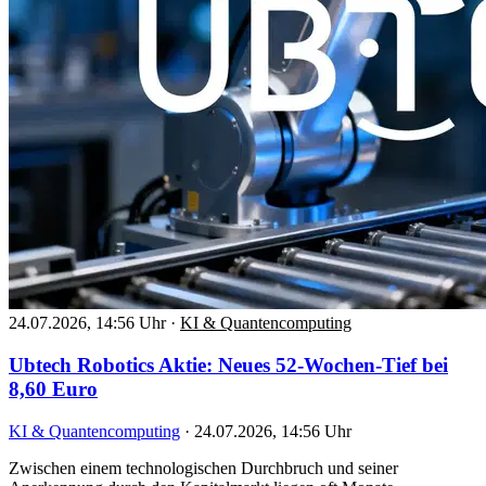
24.07.2026, 14:56 Uhr
·
KI & Quantencomputing
Ubtech Robotics Aktie: Neues 52-Wochen-Tief bei
8,60 Euro
KI & Quantencomputing
·
24.07.2026, 14:56 Uhr
Zwischen einem technologischen Durchbruch und seiner