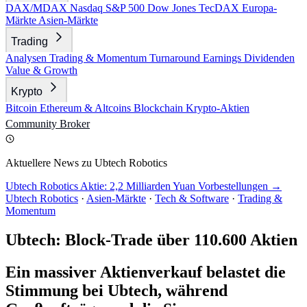
DAX/MDAX
Nasdaq
S&P 500
Dow Jones
TecDAX
Europa-
Märkte
Asien-Märkte
Trading
Analysen
Trading & Momentum
Turnaround
Earnings
Dividenden
Value & Growth
Krypto
Bitcoin
Ethereum & Altcoins
Blockchain
Krypto-Aktien
Community
Broker
Aktuellere News zu Ubtech Robotics
Ubtech Robotics Aktie: 2,2 Milliarden Yuan Vorbestellungen →
Ubtech Robotics
·
Asien-Märkte
·
Tech & Software
·
Trading &
Momentum
Ubtech: Block-Trade über 110.600 Aktien
Ein massiver Aktienverkauf belastet die
Stimmung bei Ubtech, während