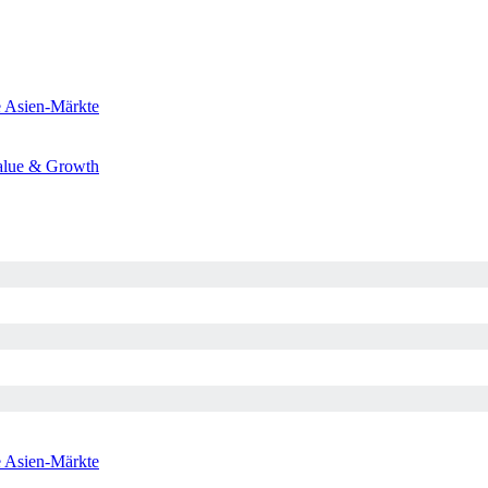
e
Asien-Märkte
alue & Growth
e
Asien-Märkte