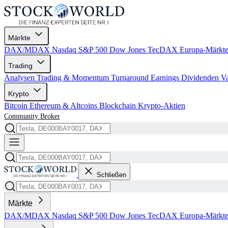
Märkte
DAX/MDAX
Nasdaq
S&P 500
Dow Jones
TecDAX
Europa-Märkt
Trading
Analysen
Trading & Momentum
Turnaround
Earnings
Dividenden
V
Krypto
Bitcoin
Ethereum & Altcoins
Blockchain
Krypto-Aktien
Community
Broker
Schließen
Märkte
DAX/MDAX
Nasdaq
S&P 500
Dow Jones
TecDAX
Europa-Märkt