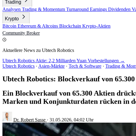
Trading
Analysen
Trading & Momentum
Turnaround
Earnings
Dividenden
V
Krypto
Bitcoin
Ethereum & Altcoins
Blockchain
Krypto-Aktien
Community
Broker
Aktuellere News zu Ubtech Robotics
Ubtech Robotics Aktie: 2,2 Milliarden Yuan Vorbestellungen →
Ubtech Robotics
·
Asien-Märkte
·
Tech & Software
·
Trading & Mo
Ubtech Robotics: Blockverkauf von 65.300
Ein Blockverkauf von 65.300 Aktien drück
Marken und Konjunkturdaten rücken in d
Dr. Robert Sasse
·
31.05.2026, 04:02 Uhr