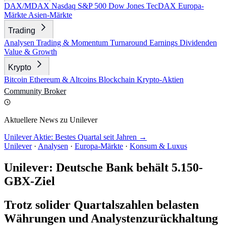
DAX/MDAX
Nasdaq
S&P 500
Dow Jones
TecDAX
Europa-
Märkte
Asien-Märkte
Trading
Analysen
Trading & Momentum
Turnaround
Earnings
Dividenden
Value & Growth
Krypto
Bitcoin
Ethereum & Altcoins
Blockchain
Krypto-Aktien
Community
Broker
Aktuellere News zu Unilever
Unilever Aktie: Bestes Quartal seit Jahren →
Unilever
·
Analysen
·
Europa-Märkte
·
Konsum & Luxus
Unilever: Deutsche Bank behält 5.150-
GBX-Ziel
Trotz solider Quartalszahlen belasten
Währungen und Analystenzurückhaltung