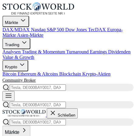
Märkte
DAX/MDAX
Nasdaq
S&P 500
Dow Jones
TecDAX
Europa-
Märkte
Asien-Märkte
Trading
Analysen
Trading & Momentum
Turnaround
Earnings
Dividenden
Value & Growth
Krypto
Bitcoin
Ethereum & Altcoins
Blockchain
Krypto-Aktien
Community
Broker
Schließen
Märkte