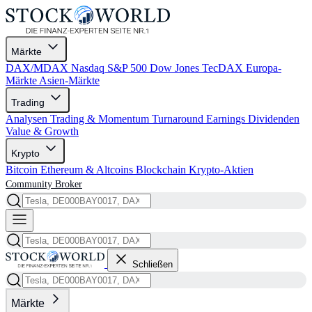
Märkte
DAX/MDAX
Nasdaq
S&P 500
Dow Jones
TecDAX
Europa-
Märkte
Asien-Märkte
Trading
Analysen
Trading & Momentum
Turnaround
Earnings
Dividenden
Value & Growth
Krypto
Bitcoin
Ethereum & Altcoins
Blockchain
Krypto-Aktien
Community
Broker
Schließen
Märkte