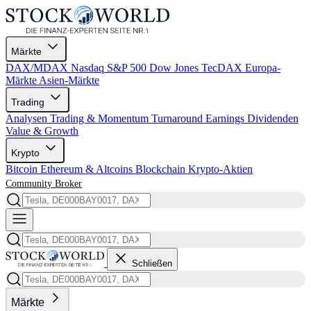
Märkte
DAX/MDAX
Nasdaq
S&P 500
Dow Jones
TecDAX
Europa-
Märkte
Asien-Märkte
Trading
Analysen
Trading & Momentum
Turnaround
Earnings
Dividenden
Value & Growth
Krypto
Bitcoin
Ethereum & Altcoins
Blockchain
Krypto-Aktien
Community
Broker
Schließen
Märkte