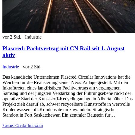
vor 2 Std.
·
Industrie
Plascred: Pachtvertrag mit CN Rail seit 1. August
aktiv
Industrie
·
vor 2 Std.
Das kanadische Unternehmen Plascred Circular Innovations hat die
Weichen für die Realisierung seiner Neos-Anlage gestellt. Mit dem
Inkrafttreten eines langfristigen Pachtvertrags am vergangenen
Samstag und der jüngsten Verstärkung der Führungsebene rückt der
operative Start der Kunststoff-Recyclinganlage in Alberta näher. Das
Projekt zielt darauf ab, schwer recycelbare Kunststoffe in wertvolle
Kohlenwasserstoff-Kondensate umzuwandeln. Strategischer
Standort in Fort Saskatchewan Ein zentraler Baustein für…
Plascred Circular Innovation