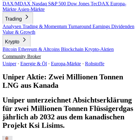
DAX/MDAX
Nasdaq
S&P 500
Dow Jones
TecDAX
Europa-
Märkte
Asien-Märkte
Trading
Analysen
Trading & Momentum
Turnaround
Earnings
Dividenden
Value & Growth
Krypto
Bitcoin
Ethereum & Altcoins
Blockchain
Krypto-Aktien
Community
Broker
Uniper
·
Energie & Öl
·
Europa-Märkte
·
Rohstoffe
Uniper Aktie: Zwei Millionen Tonnen
LNG aus Kanada
Uniper unterzeichnet Absichtserklärung
für zwei Millionen Tonnen Flüssigerdgas
jährlich ab 2032 aus dem kanadischen
Projekt Ksi Lisims.