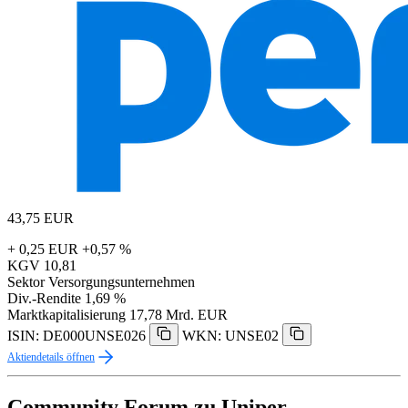
43,75
EUR
+ 0,25 EUR
+0,57 %
KGV
10,81
Sektor
Versorgungsunternehmen
Div.-Rendite
1,69 %
Marktkapitalisierung
17,78 Mrd. EUR
ISIN: DE000UNSE026
WKN: UNSE02
Aktiendetails öffnen
Community Forum zu Uniper