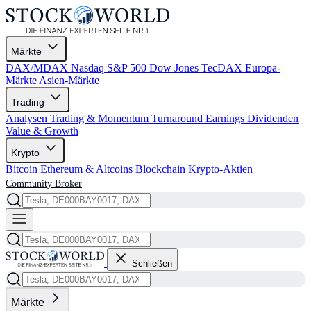
Märkte
DAX/MDAX
Nasdaq
S&P 500
Dow Jones
TecDAX
Europa-
Märkte
Asien-Märkte
Trading
Analysen
Trading & Momentum
Turnaround
Earnings
Dividenden
Value & Growth
Krypto
Bitcoin
Ethereum & Altcoins
Blockchain
Krypto-Aktien
Community
Broker
Schließen
Märkte