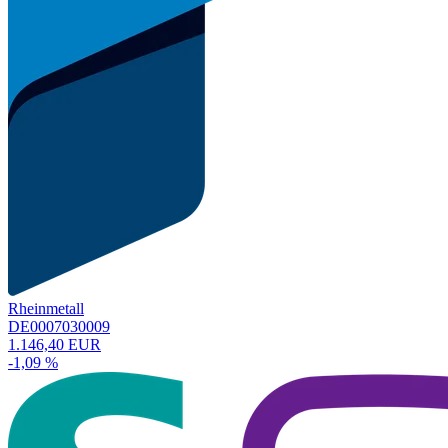
Rheinmetall
DE0007030009
1.146,40 EUR
-1,09 %