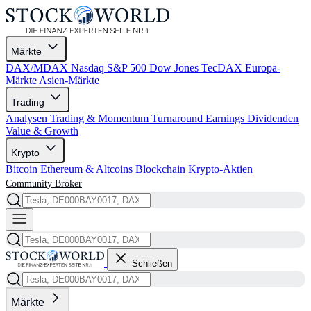
Märkte
DAX/MDAX
Nasdaq
S&P 500
Dow Jones
TecDAX
Europa-
Märkte
Asien-Märkte
Trading
Analysen
Trading & Momentum
Turnaround
Earnings
Dividenden
Value & Growth
Krypto
Bitcoin
Ethereum & Altcoins
Blockchain
Krypto-Aktien
Community
Broker
Schließen
Märkte