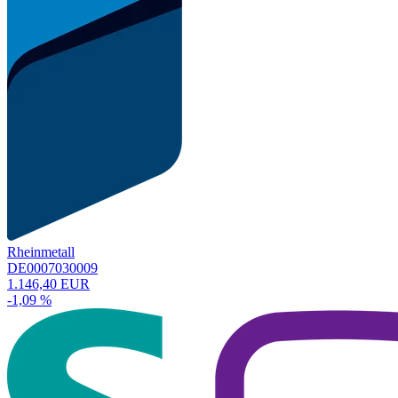
Rheinmetall
DE0007030009
1.146,40 EUR
-1,09 %