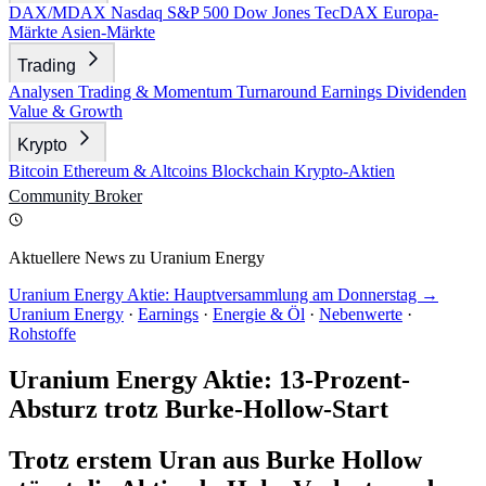
DAX/MDAX
Nasdaq
S&P 500
Dow Jones
TecDAX
Europa-
Märkte
Asien-Märkte
Trading
Analysen
Trading & Momentum
Turnaround
Earnings
Dividenden
Value & Growth
Krypto
Bitcoin
Ethereum & Altcoins
Blockchain
Krypto-Aktien
Community
Broker
Aktuellere News zu Uranium Energy
Uranium Energy Aktie: Hauptversammlung am Donnerstag →
Uranium Energy
·
Earnings
·
Energie & Öl
·
Nebenwerte
·
Rohstoffe
Uranium Energy Aktie: 13-Prozent-
Absturz trotz Burke-Hollow-Start
Trotz erstem Uran aus Burke Hollow