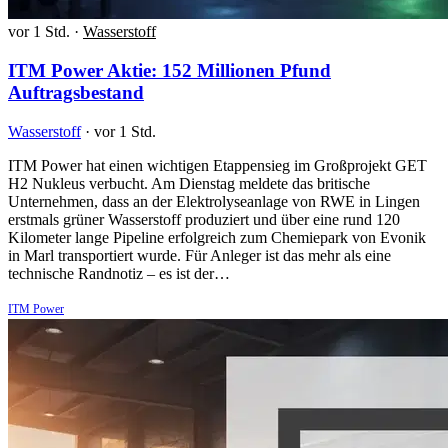
vor 1 Std.
·
Wasserstoff
ITM Power Aktie: 152 Millionen Pfund
Auftragsbestand
Wasserstoff
·
vor 1 Std.
ITM Power hat einen wichtigen Etappensieg im Großprojekt GET
H2 Nukleus verbucht. Am Dienstag meldete das britische
Unternehmen, dass an der Elektrolyseanlage von RWE in Lingen
erstmals grüner Wasserstoff produziert und über eine rund 120
Kilometer lange Pipeline erfolgreich zum Chemiepark von Evonik
in Marl transportiert wurde. Für Anleger ist das mehr als eine
technische Randnotiz – es ist der…
ITM Power