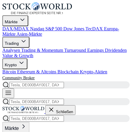
Märkte
DAX/MDAX
Nasdaq
S&P 500
Dow Jones
TecDAX
Europa-
Märkte
Asien-Märkte
Trading
Analysen
Trading & Momentum
Turnaround
Earnings
Dividenden
Value & Growth
Krypto
Bitcoin
Ethereum & Altcoins
Blockchain
Krypto-Aktien
Community
Broker
Schließen
Märkte